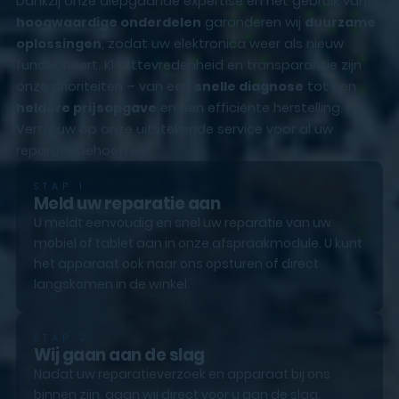
Dankzij onze diepgaande expertise en het gebruik van
hoogwaardige onderdelen
garanderen wij
duurzame
oplossingen
, zodat uw elektronica weer als nieuw
functioneert. Klanttevredenheid en transparantie zijn
onze prioriteiten – van een
snelle diagnose
tot een
heldere prijsopgave
en een efficiënte herstelling.
Vertrouw op onze uitstekende service voor al uw
reparatiebehoeften!
STAP 1
Meld uw reparatie aan
U meldt eenvoudig en snel uw reparatie van uw
mobiel of tablet aan in onze afspraakmodule. U kunt
het apparaat ook naar ons opsturen of direct
langskomen in de winkel.
STAP 2
Wij gaan aan de slag
Nadat uw reparatieverzoek en apparaat bij ons
binnen zijn, gaan wij direct voor u aan de slag.