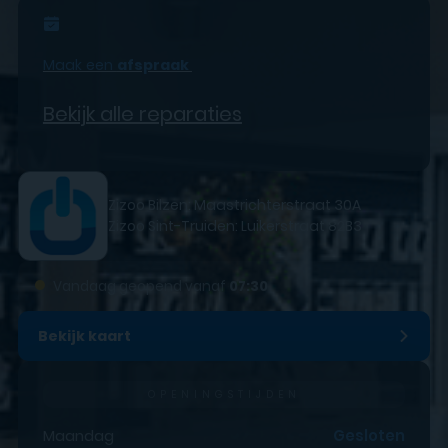
Maak een
afspraak
Bekijk alle reparaties
Zizoo Bilzen: Maastrichterstraat 30A
Zizoo Sint-Truiden: Luikerstraat 82B3
●
Vandaag geopend vanaf
07:30
Bekijk kaart
OPENINGSTIJDEN
Maandag
Gesloten