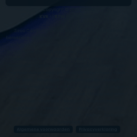
Copyright © 2025
ZIZOO
KVK
- |
BTW
BE0648858932
Zizoo Computer & Gsm Service centers is makkelijk
bereikbaar. We zijn gevestigd in Bilzen en Sint-Truiden. Wel
zo fijn om te weten als je langs wilt komen voor je GSM,
smartphone of tablet reparatie. Wij repareren tevens aan
huis in Alken – As – Bilzen – Bocholt – Borgloon – Bree –
Diepenbeek – Dilsen-Stokkem – Gingelom – Halen – Ham –
Hamont-Achel – Hasselt – Hechtel-Eksel - Heers – Herk-
de-Stad – Herstappe – Heusden-Zolder - Hoeselt –
Houthalen-Helchteren – Kinrooi – Kortessem – Lanaken –
Leopoldsburg – Lummen – Maaseik – Maasmechelen –
Meeuwen-Gruitrode – Neerpelt – Nieuwerkerken –
Opglabbeek – Overpelt – Peer – Riemst – Sint-Truiden –
Tessenderlo – Tongeren – Voeren – Wellen - Zonhoven –
Zutendaal
Algemene voorwaarden
Privacyverklaring