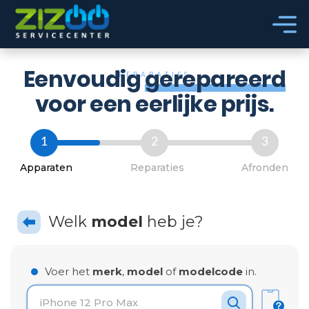
Ga naar hoofdinhoud
Ga naar voettekst
Eenvoudig
gerepareerd
REPARATIES
voor een eerlijke prijs.
1
2
3
Apparaten
Reparaties
Afronden
Welk
model
heb je?
Voer het
merk
,
model
of
modelcode
in.