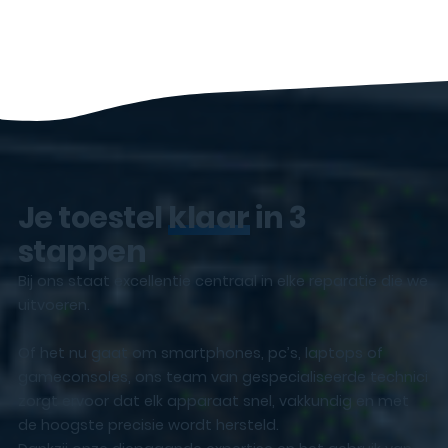
Je toestel
klaar
in 3
stappen
Bij ons staat excellentie centraal in elke reparatie die we
uitvoeren.
Of het nu gaat om smartphones, pc’s, laptops of
gameconsoles, ons team van gespecialiseerde technici
zorgt ervoor dat elk apparaat snel, vakkundig en met
de hoogste precisie wordt hersteld.