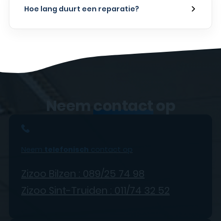
Hoe lang duurt een reparatie?
Neem
contact
op
Neem
telefonisch
contact op
Zizoo Bilzen : 089/25 74 98
Zizoo Sint-Truiden : 011/74 32 52