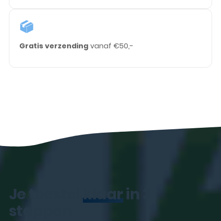
Gratis verzending
vanaf €50,-
Je toestel
klaar
in 3
stappen