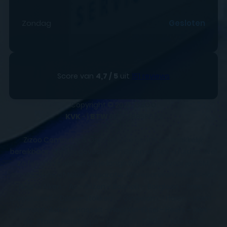
Zondag
Gesloten
Score van
4,7 / 5
uit
151 reviews
Copyright © 2025
ZIZOO
KVK
- |
BTW
BE0648858932
Zizoo Computer & Gsm Service centers is makkelijk
bereikbaar. We zijn gevestigd in Bilzen en Sint-Truiden. Wel
zo fijn om te weten als je langs wilt komen voor je GSM,
smartphone of tablet reparatie. Wij repareren tevens aan
huis in Alken – As – Bilzen – Bocholt – Borgloon – Bree –
Diepenbeek – Dilsen-Stokkem – Gingelom – Halen – Ham –
Hamont-Achel – Hasselt – Hechtel-Eksel - Heers – Herk-
de-Stad – Herstappe – Heusden-Zolder - Hoeselt –