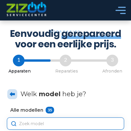
Ga naar hoofdinhoud
Ga naar voettekst
Eenvoudig
gerepareerd
REPARATIES
voor een eerlijke prijs.
1
2
3
Apparaten
Reparaties
Afronden
Welk
model
heb je?
Alle modellen
35