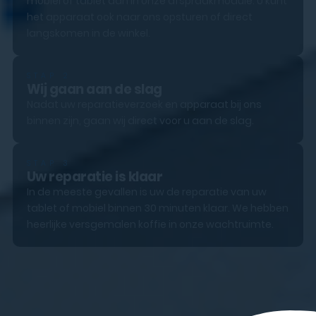
mobiel of tablet aan in onze afspraakmodule. U kunt
het apparaat ook naar ons opsturen of direct
langskomen in de winkel.
STAP 2
Wij gaan aan de slag
Nadat uw reparatieverzoek en apparaat bij ons
binnen zijn, gaan wij direct voor u aan de slag.
STAP 3
Uw reparatie is klaar
In de meeste gevallen is uw de reparatie van uw
tablet of mobiel binnen 30 minuten klaar. We hebben
heerlijke versgemalen koffie in onze wachtruimte.