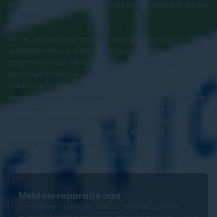
Bij ons staat excellentie centraal in elke reparatie die we
uitvoeren.
Of het nu gaat om smartphones, pc’s, laptops of
gameconsoles, ons team van gespecialiseerde technici
zorgt ervoor dat elk apparaat snel, vakkundig en met
de hoogste precisie wordt hersteld.
Dankzij onze diepgaande expertise en het gebruik van
hoogwaardige onderdelen
garanderen wij
duurzame
oplossingen
, zodat uw elektronica weer als nieuw
functioneert. Klanttevredenheid en transparantie zijn
onze prioriteiten – van een
snelle diagnose
tot een
heldere prijsopgave
en een efficiënte herstelling.
Vertrouw op onze uitstekende service voor al uw
reparatiebehoeften!
STAP 1
Meld uw reparatie aan
U meldt eenvoudig en snel uw reparatie van uw