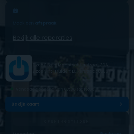
Maak een
afspraak
Bekijk alle reparaties
Zizoo Bilzen: Maastrichterstraat 30A
Zizoo Sint-Truiden: Luikerstraat 82B3
●
Vandaag geopend van
07:30
tot
15:00
Bekijk kaart
OPENINGSTIJDEN
Maandag
Gesloten