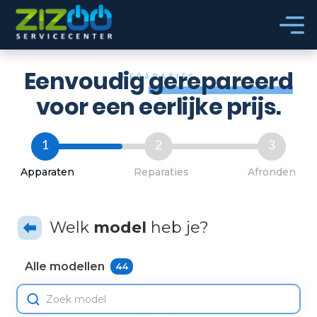
Ga naar hoofdinhoud
Ga naar voettekst
Eenvoudig
gerepareerd
REPARATIES
voor een eerlijke prijs.
1
2
3
Apparaten
Reparaties
Afronden
Welk
model
heb je?
Alle modellen
44