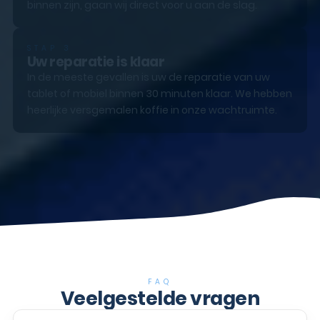
binnen zijn, gaan wij direct voor u aan de slag.
STAP 3
Uw reparatie is klaar
In de meeste gevallen is uw de reparatie van uw
tablet of mobiel binnen 30 minuten klaar. We hebben
heerlijke versgemalen koffie in onze wachtruimte.
FAQ
Veelgestelde vragen