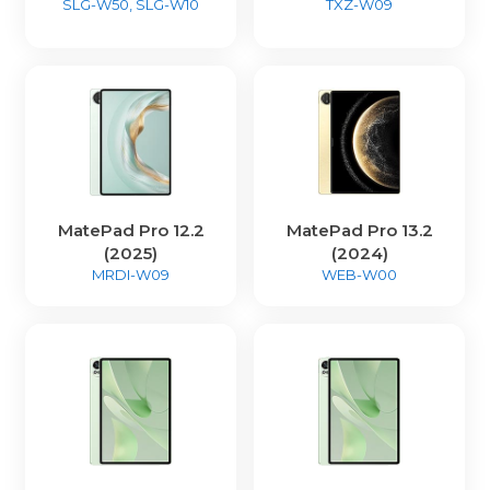
SLG-W50, SLG-W10
TXZ-W09
MatePad Pro 12.2
MatePad Pro 13.2
(2025)
(2024)
MRDI-W09
WEB-W00