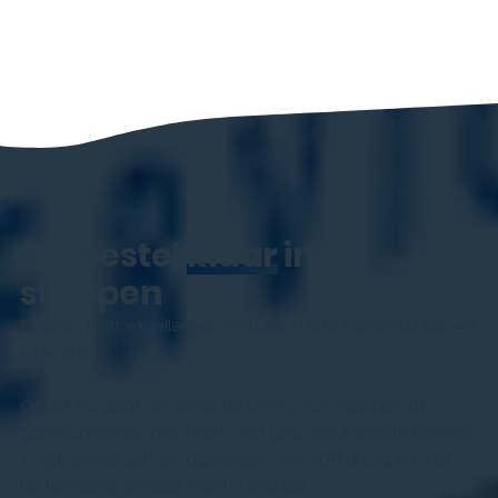
Je toestel
klaar
in 3
stappen
Bij ons staat excellentie centraal in elke reparatie die we
uitvoeren.
Of het nu gaat om smartphones, pc’s, laptops of
gameconsoles, ons team van gespecialiseerde technici
zorgt ervoor dat elk apparaat snel, vakkundig en met
de hoogste precisie wordt hersteld.