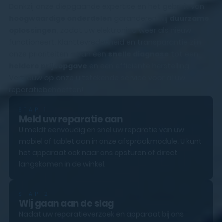
Dankzij onze diepgaande expertise en het gebruik van
hoogwaardige onderdelen
garanderen wij
duurzame
oplossingen
, zodat uw elektronica weer als nieuw
functioneert. Klanttevredenheid en transparantie zijn
onze prioriteiten – van een
snelle diagnose
tot een
heldere prijsopgave
en een efficiënte herstelling.
Vertrouw op onze uitstekende service voor al uw
reparatiebehoeften!
STAP 1
Meld uw reparatie aan
U meldt eenvoudig en snel uw reparatie van uw
mobiel of tablet aan in onze afspraakmodule. U kunt
het apparaat ook naar ons opsturen of direct
langskomen in de winkel.
STAP 2
Wij gaan aan de slag
Nadat uw reparatieverzoek en apparaat bij ons