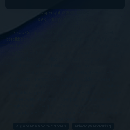
Copyright © 2025
ZIZOO
KVK
- |
BTW
BE0648858932
Zizoo Computer & Gsm Service centers is makkelijk
bereikbaar. We zijn gevestigd in Bilzen en Sint-Truiden. Wel
zo fijn om te weten als je langs wilt komen voor je GSM,
smartphone of tablet reparatie. Wij repareren tevens aan
huis in Alken – As – Bilzen – Bocholt – Borgloon – Bree –
Diepenbeek – Dilsen-Stokkem – Gingelom – Halen – Ham –
Hamont-Achel – Hasselt – Hechtel-Eksel - Heers – Herk-
de-Stad – Herstappe – Heusden-Zolder - Hoeselt –
Houthalen-Helchteren – Kinrooi – Kortessem – Lanaken –
Leopoldsburg – Lummen – Maaseik – Maasmechelen –
Meeuwen-Gruitrode – Neerpelt – Nieuwerkerken –
Opglabbeek – Overpelt – Peer – Riemst – Sint-Truiden –
Tessenderlo – Tongeren – Voeren – Wellen - Zonhoven –
Zutendaal
Algemene voorwaarden
Privacyverklaring