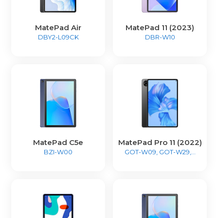
MatePad Air
MatePad 11 (2023)
DBY2-L09CK
DBR-W10
MatePad C5e
MatePad Pro 11 (2022)
BZI-W00
GOT-W09, GOT-W29,...