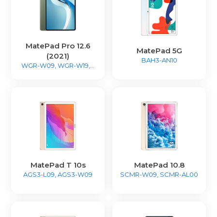
MatePad Pro 12.6
MatePad 5G
(2021)
BAH3-AN10
WGR-W09, WGR-W19,...
MatePad T 10s
MatePad 10.8
AGS3-L09, AGS3-W09
SCMR-W09, SCMR-AL00