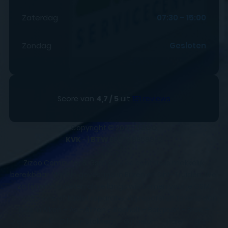
Zaterdag
07:30 – 15:00
Zondag
Gesloten
Score van
4,7 / 5
uit
151 reviews
Copyright © 2025
ZIZOO
KVK
- |
BTW
BE0648858932
Zizoo Computer & Gsm Service centers is makkelijk
bereikbaar. We zijn gevestigd in Bilzen en Sint-Truiden. Wel
zo fijn om te weten als je langs wilt komen voor je GSM,
smartphone of tablet reparatie. Wij repareren tevens aan
huis in Alken – As – Bilzen – Bocholt – Borgloon – Bree –
Diepenbeek – Dilsen-Stokkem – Gingelom – Halen – Ham –