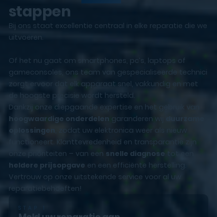
stappen
Bij ons staat excellentie centraal in elke reparatie die we
uitvoeren.
Of het nu gaat om smartphones, pc’s, laptops of
gameconsoles, ons team van gespecialiseerde technici
zorgt ervoor dat elk apparaat snel, vakkundig en met
de hoogste precisie wordt hersteld.
Dankzij onze diepgaande expertise en het gebruik van
hoogwaardige onderdelen
garanderen wij
duurzame
oplossingen
, zodat uw elektronica weer als nieuw
functioneert. Klanttevredenheid en transparantie zijn
onze prioriteiten – van een
snelle diagnose
tot een
heldere prijsopgave
en een efficiënte herstelling.
Vertrouw op onze uitstekende service voor al uw
reparatiebehoeften!
STAP 1