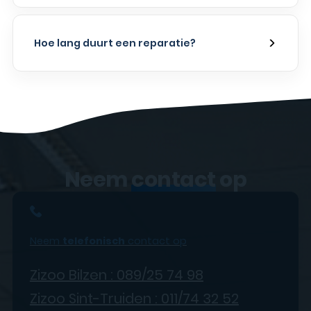
Hoe lang duurt een reparatie?
Neem
contact
op
Neem
telefonisch
contact op
Zizoo Bilzen : 089/25 74 98
Zizoo Sint-Truiden : 011/74 32 52