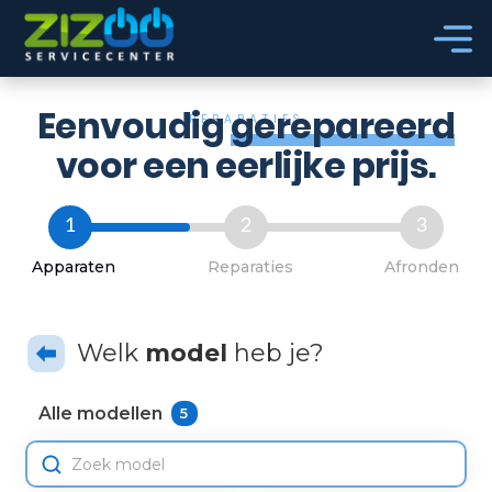
Ga naar hoofdinhoud
Ga naar voettekst
Eenvoudig
gerepareerd
REPARATIES
voor een eerlijke prijs.
1
2
3
Apparaten
Reparaties
Afronden
Welk
model
heb je?
Alle modellen
5