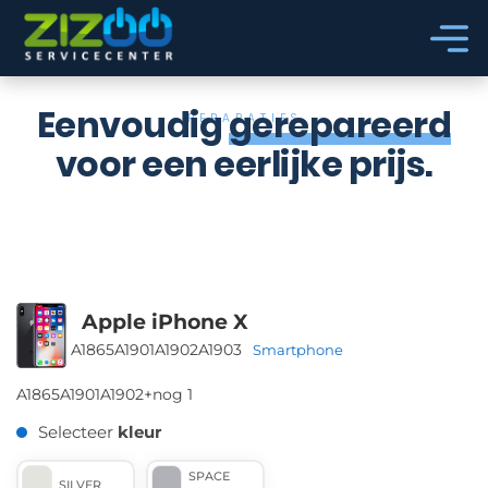
Ga naar hoofdinhoud
Ga naar voettekst
Eenvoudig
gerepareerd
REPARATIES
voor een eerlijke prijs.
Apple iPhone X
A1865
A1901
A1902
A1903
Smartphone
A1865
A1901
A1902
+nog 1
Selecteer
kleur
SPACE
SILVER