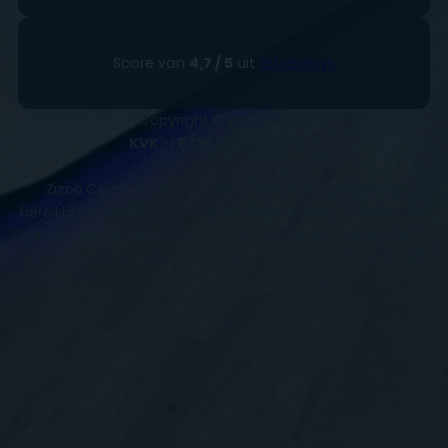
Score van
4,7 / 5
uit
151 reviews
Copyright © 2025
ZIZOO
KVK
- |
BTW
BE0648858932
Zizoo Computer & Gsm Service centers is makkelijk
bereikbaar. We zijn gevestigd in Bilzen en Sint-Truiden. Wel
zo fijn om te weten als je langs wilt komen voor je GSM,
smartphone of tablet reparatie. Wij repareren tevens aan
huis in Alken – As – Bilzen – Bocholt – Borgloon – Bree –
Diepenbeek – Dilsen-Stokkem – Gingelom – Halen – Ham –
Hamont-Achel – Hasselt – Hechtel-Eksel - Heers – Herk-
de-Stad – Herstappe – Heusden-Zolder - Hoeselt –
Houthalen-Helchteren – Kinrooi – Kortessem – Lanaken –
Leopoldsburg – Lummen – Maaseik – Maasmechelen –
Meeuwen-Gruitrode – Neerpelt – Nieuwerkerken –
Opglabbeek – Overpelt – Peer – Riemst – Sint-Truiden –