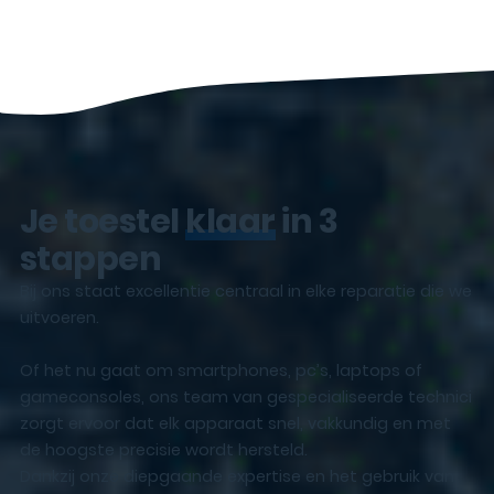
Je toestel
klaar
in 3
stappen
Bij ons staat excellentie centraal in elke reparatie die we
uitvoeren.
Of het nu gaat om smartphones, pc’s, laptops of
gameconsoles, ons team van gespecialiseerde technici
zorgt ervoor dat elk apparaat snel, vakkundig en met
de hoogste precisie wordt hersteld.
Dankzij onze diepgaande expertise en het gebruik van