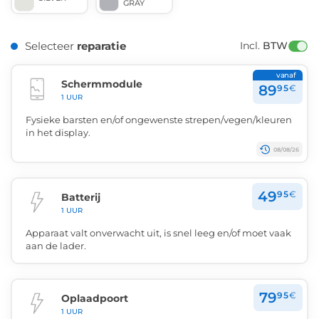
GRAY
Selecteer
reparatie
Incl. 
BTW
vanaf
Schermmodule
89
95
€
1 UUR
Fysieke barsten en/of ongewenste strepen/vegen/kleuren
in het display.
08/08/26
49
95
€
Batterij
1 UUR
Apparaat valt onverwacht uit, is snel leeg en/of moet vaak
aan de lader.
79
95
€
Oplaadpoort
1 UUR