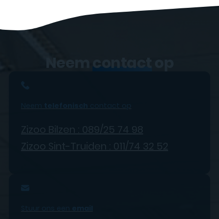
Neem
contact
op
Neem
telefonisch
contact op
Zizoo Bilzen : 089/25 74 98
Zizoo Sint-Truiden : 011/74 32 52
Stuur ons een
email