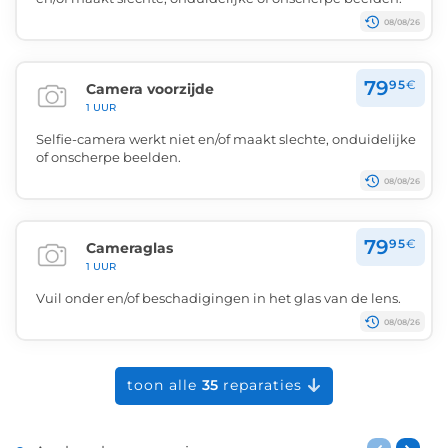
08/08/26
79
95
€
Camera voorzijde
1 UUR
Selfie-camera werkt niet en/of maakt slechte, onduidelijke
of onscherpe beelden.
08/08/26
79
95
€
Cameraglas
1 UUR
Vuil onder en/of beschadigingen in het glas van de lens.
08/08/26
toon alle
35
reparaties