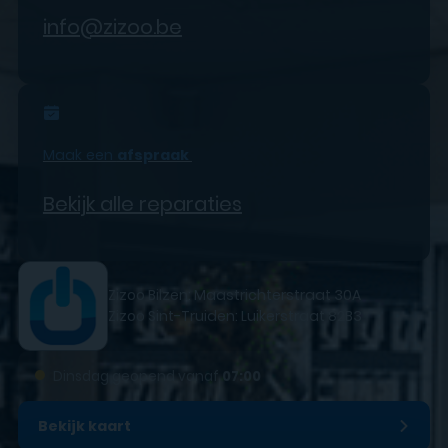
info@zizoo.be
Maak een
afspraak
Bekijk alle reparaties
Zizoo Bilzen: Maastrichterstraat 30A
Zizoo Sint-Truiden: Luikerstraat 82B3
●
Dinsdag geopend vanaf
07:00
Bekijk kaart