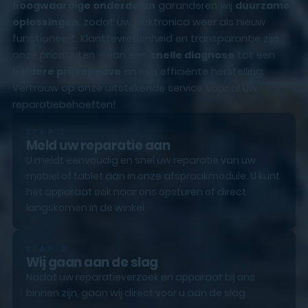
hoogwaardige onderdelen
garanderen wij
duurzame
oplossingen
, zodat uw elektronica weer als nieuw
functioneert. Klanttevredenheid en transparantie zijn
onze prioriteiten – van een
snelle diagnose
tot een
heldere prijsopgave
en een efficiënte herstelling.
Vertrouw op onze uitstekende service voor al uw
reparatiebehoeften!
STAP 1
Meld uw reparatie aan
U meldt eenvoudig en snel uw reparatie van uw
mobiel of tablet aan in onze afspraakmodule. U kunt
het apparaat ook naar ons opsturen of direct
langskomen in de winkel.
STAP 2
Wij gaan aan de slag
Nadat uw reparatieverzoek en apparaat bij ons
binnen zijn, gaan wij direct voor u aan de slag.