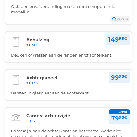
Opladen en/of verbinding maken met computer niet
mogelijk.
08/08/26
149
95
€
Behuizing
2 UREN
Deuken of krassen aan de randen en/of achterkant.
99
95
€
Achterpaneel
2 UREN
Barsten in glasplaat aan de achterkant.
vanaf
Camera achterzijde
79
95
€
1 UUR
Camera(’s) aan de achterkant van het toestel werkt niet
en/of maakt slechte, onduidelijke of onscherpe beelden.