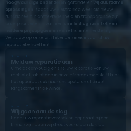
hoogwaardige onderdelen
garanderen wij
duurzame
oplossingen
, zodat uw elektronica weer als nieuw
functioneert. Klanttevredenheid en transparantie zijn
onze prioriteiten – van een
snelle diagnose
tot een
heldere prijsopgave
en een efficiënte herstelling.
Vertrouw op onze uitstekende service voor al uw
reparatiebehoeften!
STAP 1
Meld uw reparatie aan
U meldt eenvoudig en snel uw reparatie van uw
mobiel of tablet aan in onze afspraakmodule. U kunt
het apparaat ook naar ons opsturen of direct
langskomen in de winkel.
STAP 2
Wij gaan aan de slag
Nadat uw reparatieverzoek en apparaat bij ons
binnen zijn, gaan wij direct voor u aan de slag.