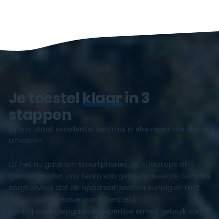
Je toestel
klaar
in 3
stappen
Bij ons staat excellentie centraal in elke reparatie die we
uitvoeren.
Of het nu gaat om smartphones, pc’s, laptops of
gameconsoles, ons team van gespecialiseerde technici
zorgt ervoor dat elk apparaat snel, vakkundig en met
de hoogste precisie wordt hersteld.
Dankzij onze diepgaande expertise en het gebruik van