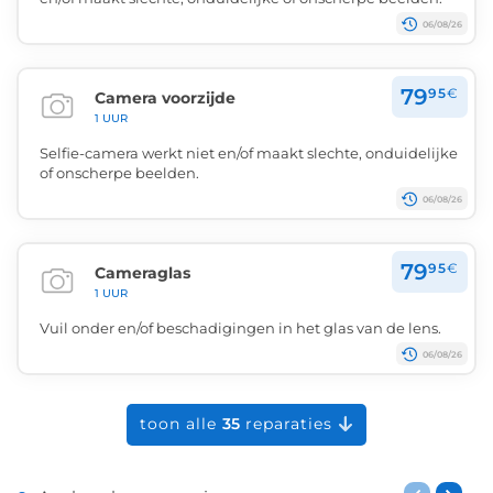
06/08/26
79
95
€
Camera voorzijde
1 UUR
Selfie-camera werkt niet en/of maakt slechte, onduidelijke
of onscherpe beelden.
06/08/26
79
95
€
Cameraglas
1 UUR
Vuil onder en/of beschadigingen in het glas van de lens.
06/08/26
toon alle
35
reparaties