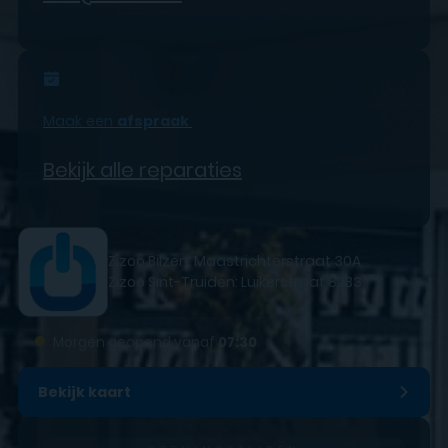
Maak een
afspraak
Bekijk alle reparaties
Zizoo Bilzen: Maastrichterstraat 30A
Zizoo Sint-Truiden: Luikerstraat 82B3
●
Morgen geopend vanaf
07:30
Bekijk kaart