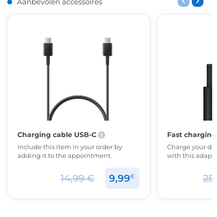
Aanbevolen accessoires
Charging cable USB-C
Fast charging
Include this item in your order by
Charge your dev
adding it to the appointment.
with this adapte
€
14,99 €
9,99
25