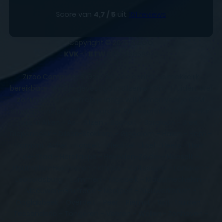
Score van
4,7 / 5
uit
151 reviews
Copyright © 2025
ZIZOO
KVK
- |
BTW
BE0648858932
Zizoo Computer & Gsm Service centers is makkelijk
bereikbaar. We zijn gevestigd in Bilzen en Sint-Truiden. Wel
zo fijn om te weten als je langs wilt komen voor je GSM,
smartphone of tablet reparatie. Wij repareren tevens aan
huis in Alken – As – Bilzen – Bocholt – Borgloon – Bree –
Diepenbeek – Dilsen-Stokkem – Gingelom – Halen – Ham –
Hamont-Achel – Hasselt – Hechtel-Eksel - Heers – Herk-
de-Stad – Herstappe – Heusden-Zolder - Hoeselt –
Houthalen-Helchteren – Kinrooi – Kortessem – Lanaken –
Leopoldsburg – Lummen – Maaseik – Maasmechelen –
Meeuwen-Gruitrode – Neerpelt – Nieuwerkerken –
Opglabbeek – Overpelt – Peer – Riemst – Sint-Truiden –
Tessenderlo – Tongeren – Voeren – Wellen - Zonhoven –