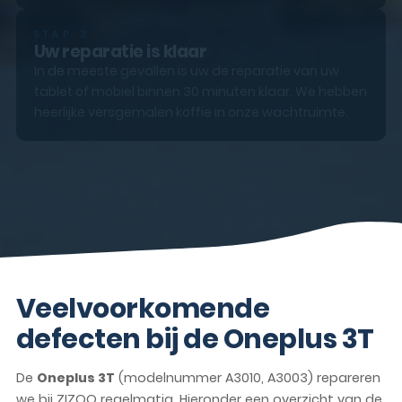
STAP 3
Uw reparatie is klaar
In de meeste gevallen is uw de reparatie van uw
tablet of mobiel binnen 30 minuten klaar. We hebben
heerlijke versgemalen koffie in onze wachtruimte.
Veelvoorkomende
defecten bij de Oneplus 3T
De
Oneplus 3T
(modelnummer A3010, A3003) repareren
we bij ZIZOO regelmatig. Hieronder een overzicht van de