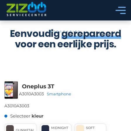
Ga naar hoofdinhoud
Ga naar voettekst
Eenvoudig
gerepareerd
REPARATIES
voor een eerlijke prijs.
Oneplus 3T
A3010
A3003
Smartphone
A3010
A3003
Selecteer
kleur
MIDNIGHT
SOFT
GUNMETAL