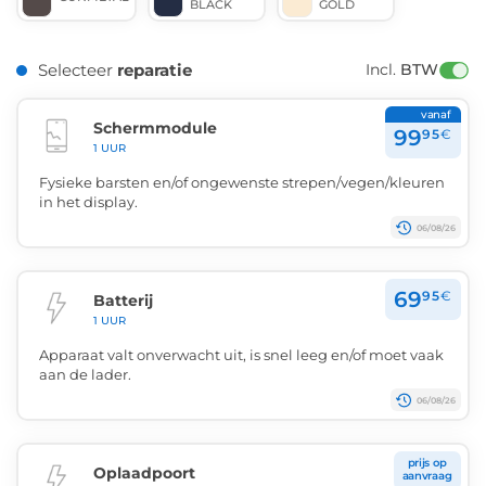
BLACK
GOLD
Selecteer
reparatie
Incl. 
BTW
vanaf
Schermmodule
99
95
€
1 UUR
Fysieke barsten en/of ongewenste strepen/vegen/kleuren
in het display.
06/08/26
69
95
€
Batterij
1 UUR
Apparaat valt onverwacht uit, is snel leeg en/of moet vaak
aan de lader.
06/08/26
prijs op
Oplaadpoort
aanvraag