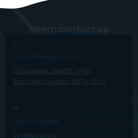
Neem
contact
op
Neem
telefonisch
contact op
Zizoo Bilzen : 089/25 74 98
Zizoo Sint-Truiden : 011/74 32 52
Stuur ons een
email
info@zizoo.be