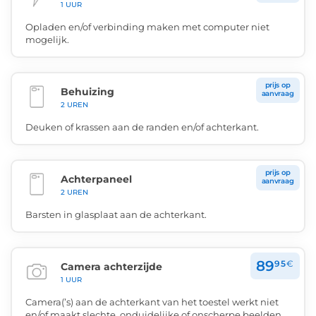
1 UUR
Opladen en/of verbinding maken met computer niet
mogelijk.
prijs op
Behuizing
aanvraag
2 UREN
Deuken of krassen aan de randen en/of achterkant.
prijs op
Achterpaneel
aanvraag
2 UREN
Barsten in glasplaat aan de achterkant.
89
95
€
Camera achterzijde
1 UUR
Camera(’s) aan de achterkant van het toestel werkt niet
en/of maakt slechte, onduidelijke of onscherpe beelden.