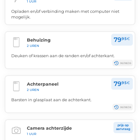
1 UUR
Opladen en/of verbinding maken met computer niet
mogelijk.
79
95
€
Behuizing
2 UREN
Deuken of krassen aan de randen en/of achterkant.
06/08/26
79
95
€
Achterpaneel
2 UREN
Barsten in glasplaat aan de achterkant.
06/08/26
prijs op
Camera achterzijde
aanvraag
1 UUR