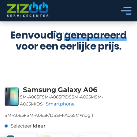
Ga naar hoofdinhoud
Ga naar voettekst
Eenvoudig
gerepareerd
REPARATIES
voor een eerlijke prijs.
Samsung Galaxy A06
SM-A065F
SM-A065F/DS
SM-A065M
SM-
Smartphone
A065M/DS
SM-A065F
SM-A065F/DS
SM-A065M
+nog 1
Selecteer
kleur