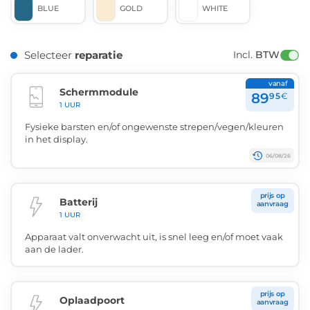
BLUE
GOLD
WHITE
Selecteer
reparatie
Incl. 
BTW
vanaf
Schermmodule
89
95
€
1 UUR
Fysieke barsten en/of ongewenste strepen/vegen/kleuren
in het display.
06/08/26
prijs op
Batterij
aanvraag
1 UUR
Apparaat valt onverwacht uit, is snel leeg en/of moet vaak
aan de lader.
prijs op
Oplaadpoort
aanvraag