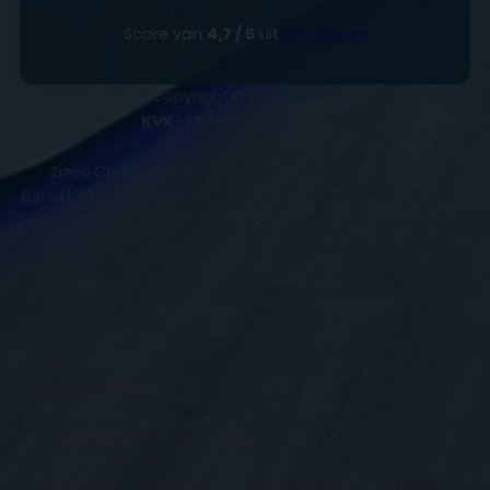
Score van
4,7 / 5
uit
151 reviews
Copyright © 2025
ZIZOO
KVK
- |
BTW
BE0648858932
Zizoo Computer & Gsm Service centers is makkelijk
bereikbaar. We zijn gevestigd in Bilzen en Sint-Truiden. Wel
zo fijn om te weten als je langs wilt komen voor je GSM,
smartphone of tablet reparatie. Wij repareren tevens aan
huis in Alken – As – Bilzen – Bocholt – Borgloon – Bree –
Diepenbeek – Dilsen-Stokkem – Gingelom – Halen – Ham –
Hamont-Achel – Hasselt – Hechtel-Eksel - Heers – Herk-
de-Stad – Herstappe – Heusden-Zolder - Hoeselt –
Houthalen-Helchteren – Kinrooi – Kortessem – Lanaken –
Leopoldsburg – Lummen – Maaseik – Maasmechelen –
Meeuwen-Gruitrode – Neerpelt – Nieuwerkerken –
Opglabbeek – Overpelt – Peer – Riemst – Sint-Truiden –
Tessenderlo – Tongeren – Voeren – Wellen - Zonhoven –