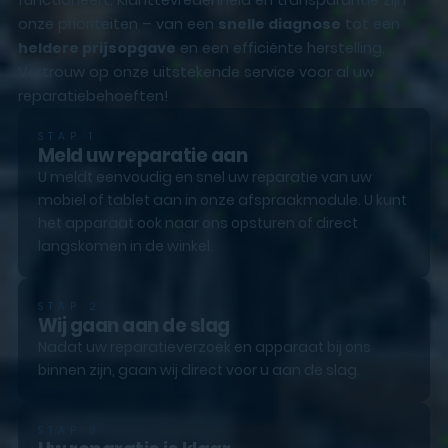
onze prioriteiten – van een
snelle diagnose
tot een
heldere prijsopgave
en een efficiënte herstelling.
Vertrouw op onze uitstekende service voor al uw
reparatiebehoeften!
STAP 1
Meld uw reparatie aan
U meldt eenvoudig en snel uw reparatie van uw
mobiel of tablet aan in onze afspraakmodule. U kunt
het apparaat ook naar ons opsturen of direct
langskomen in de winkel.
STAP 2
Wij gaan aan de slag
Nadat uw reparatieverzoek en apparaat bij ons
binnen zijn, gaan wij direct voor u aan de slag.
STAP 3