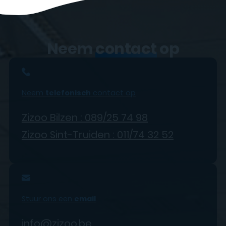
Neem
contact
op
Neem
telefonisch
contact op
Zizoo Bilzen : 089/25 74 98
Zizoo Sint-Truiden : 011/74 32 52
Stuur ons een
email
info@zizoo.be