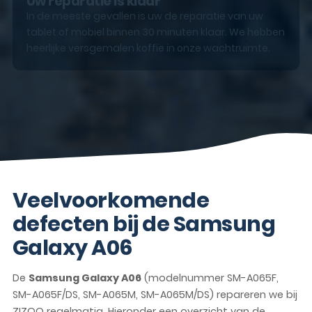
Uw reparatie is klaar
In de meeste gevallen is uw de reparatie van uw
tablet of mobiel binnen 30 minuten klaar. We hebben
heerlijke versgemalen koffie in onze wachtruimte.
Veelvoorkomende
defecten bij de Samsung
Galaxy A06
De
Samsung Galaxy A06
(modelnummer SM-A065F,
SM-A065F/DS, SM-A065M, SM-A065M/DS) repareren we bij
ZIZOO regelmatig. Hieronder een overzicht van de