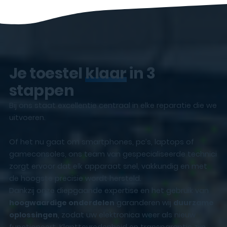
Je toestel
klaar
in 3
stappen
Bij ons staat excellentie centraal in elke reparatie die we
uitvoeren.
Of het nu gaat om smartphones, pc’s, laptops of
gameconsoles, ons team van gespecialiseerde technici
zorgt ervoor dat elk apparaat snel, vakkundig en met
de hoogste precisie wordt hersteld.
Dankzij onze diepgaande expertise en het gebruik van
hoogwaardige onderdelen
garanderen wij
duurzame
oplossingen
, zodat uw elektronica weer als nieuw
functioneert. Klanttevredenheid en transparantie zijn