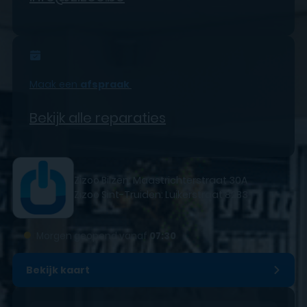
Maak een
afspraak
Bekijk alle reparaties
Zizoo Bilzen: Maastrichterstraat 30A
Zizoo Sint-Truiden: Luikerstraat 82B3
●
Morgen geopend vanaf
07:30
Bekijk kaart