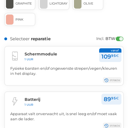
GRAPHITE
LIGHTGRAY
OLIVE
PINK
Selecteer
reparatie
Incl. 
BTW
vanaf
Schermmodule
109
95
€
1 UUR
Fysieke barsten en/of ongewenste strepen/vegen/kleuren
in het display.
07/08/26
89
95
€
Batterij
1 UUR
Apparaat valt onverwacht uit, is snel leeg en/of moet vaak
aan de lader.
07/08/26