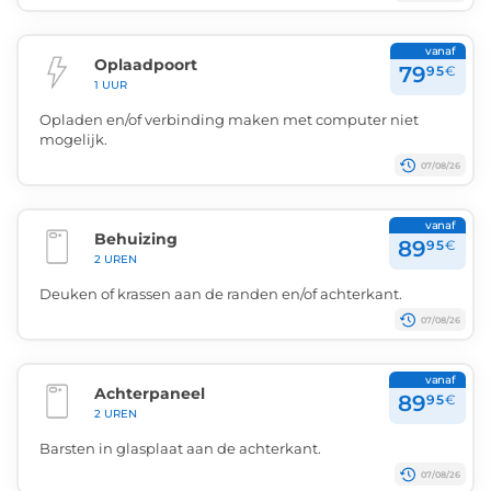
vanaf
Oplaadpoort
79
95
€
1 UUR
Opladen en/of verbinding maken met computer niet
mogelijk.
07/08/26
vanaf
Behuizing
89
95
€
2 UREN
Deuken of krassen aan de randen en/of achterkant.
07/08/26
vanaf
Achterpaneel
89
95
€
2 UREN
Barsten in glasplaat aan de achterkant.
07/08/26