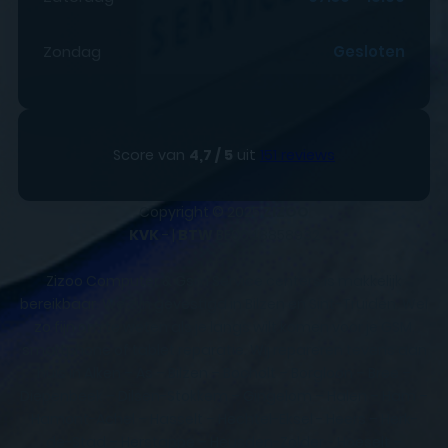
Zondag
Gesloten
Score van
4,7 / 5
uit
151 reviews
Copyright © 2025
ZIZOO
KVK
- |
BTW
BE0648858932
Zizoo Computer & Gsm Service centers is makkelijk
bereikbaar. We zijn gevestigd in Bilzen en Sint-Truiden. Wel
zo fijn om te weten als je langs wilt komen voor je GSM,
smartphone of tablet reparatie. Wij repareren tevens aan
huis in Alken – As – Bilzen – Bocholt – Borgloon – Bree –
Diepenbeek – Dilsen-Stokkem – Gingelom – Halen – Ham –
Hamont-Achel – Hasselt – Hechtel-Eksel - Heers – Herk-
de-Stad – Herstappe – Heusden-Zolder - Hoeselt –