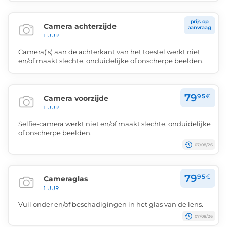
prijs op
Camera achterzijde
aanvraag
1 UUR
Camera(’s) aan de achterkant van het toestel werkt niet
en/of maakt slechte, onduidelijke of onscherpe beelden.
79
95
€
Camera voorzijde
1 UUR
Selfie-camera werkt niet en/of maakt slechte, onduidelijke
of onscherpe beelden.
07/08/26
79
95
€
Cameraglas
1 UUR
Vuil onder en/of beschadigingen in het glas van de lens.
07/08/26