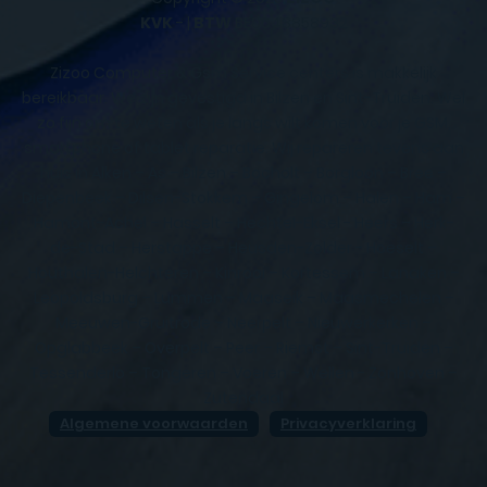
KVK
- |
BTW
BE0648858932
Zizoo Computer & Gsm Service centers is makkelijk
bereikbaar. We zijn gevestigd in Bilzen en Sint-Truiden. Wel
zo fijn om te weten als je langs wilt komen voor je GSM,
smartphone of tablet reparatie. Wij repareren tevens aan
huis in Alken – As – Bilzen – Bocholt – Borgloon – Bree –
Diepenbeek – Dilsen-Stokkem – Gingelom – Halen – Ham –
Hamont-Achel – Hasselt – Hechtel-Eksel - Heers – Herk-
de-Stad – Herstappe – Heusden-Zolder - Hoeselt –
Houthalen-Helchteren – Kinrooi – Kortessem – Lanaken –
Leopoldsburg – Lummen – Maaseik – Maasmechelen –
Meeuwen-Gruitrode – Neerpelt – Nieuwerkerken –
Opglabbeek – Overpelt – Peer – Riemst – Sint-Truiden –
Tessenderlo – Tongeren – Voeren – Wellen - Zonhoven –
Zutendaal
Algemene voorwaarden
Privacyverklaring