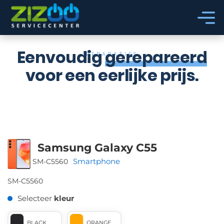
Ga naar hoofdinhoud
Ga naar voettekst
Eenvoudig
gerepareerd
REPARATIES
voor een eerlijke prijs.
Samsung Galaxy C55
Smartphone
SM-C5560
SM-C5560
Selecteer
kleur
BLACK
ORANGE