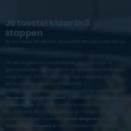
Je toestel
klaar
in 3
stappen
Bij ons staat excellentie centraal in elke reparatie die we
uitvoeren.
Of het nu gaat om smartphones, pc’s, laptops of
gameconsoles, ons team van gespecialiseerde technici
zorgt ervoor dat elk apparaat snel, vakkundig en met
de hoogste precisie wordt hersteld.
Dankzij onze diepgaande expertise en het gebruik van
hoogwaardige onderdelen
garanderen wij
duurzame
oplossingen
, zodat uw elektronica weer als nieuw
functioneert. Klanttevredenheid en transparantie zijn
onze prioriteiten – van een
snelle diagnose
tot een
heldere prijsopgave
en een efficiënte herstelling.