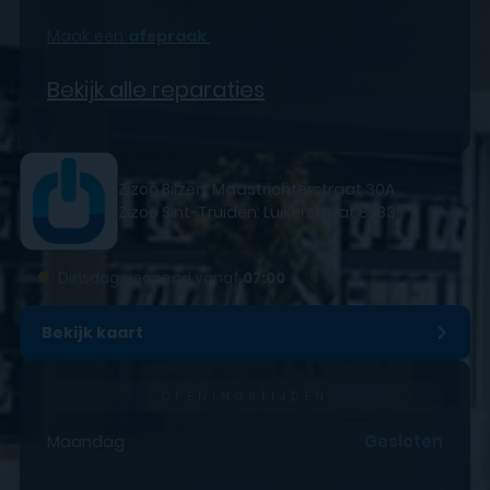
Maak een
afspraak
Bekijk alle reparaties
Zizoo Bilzen: Maastrichterstraat 30A
Zizoo Sint-Truiden: Luikerstraat 82B3
●
Dinsdag geopend vanaf
07:00
Bekijk kaart
OPENINGSTIJDEN
Maandag
Gesloten