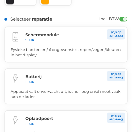
Selecteer
reparatie
Incl. 
BTW
prijs op
Schermmodule
aanvraag
1 UUR
Fysieke barsten en/of ongewenste strepen/vegen/kleuren
in het display.
prijs op
Batterij
aanvraag
1 UUR
Apparaat valt onverwacht uit, is snel leeg en/of moet vaak
aan de lader.
prijs op
Oplaadpoort
aanvraag
1 UUR