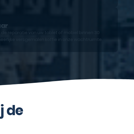
aar
 de reparatie van uw tablet of mobiel binnen 30
eerlijke versgemalen koffie in onze wachtruimte.
j de