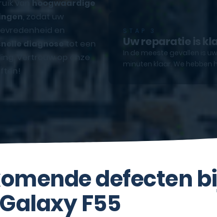
ruik van
hoogwaardige
ingen
, zodat uw
ttevredenheid en
STAP 3
Uw reparatie is kl
snelle diagnose
tot een
In de meeste gevallen is uw
ling. Vertrouw op onze
minuten klaar. We hebben h
ften!
omende defecten bi
Galaxy F55