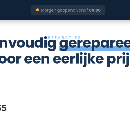
●
Morgen geopend vanaf
09:30
nvoudig
gerepare
REPARATIES
oor een eerlijke prij
55