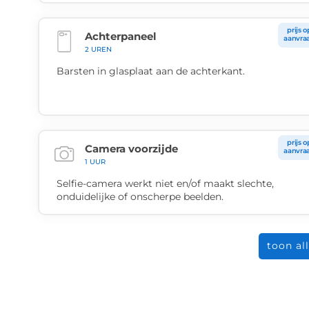
prijs o
Achterpaneel
aanvra
2 UREN
Barsten in glasplaat aan de achterkant.
prijs o
Camera voorzijde
aanvra
1 UUR
Selfie-camera werkt niet en/of maakt slechte,
onduidelijke of onscherpe beelden.
toon al