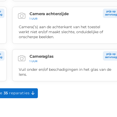
p
prijs op
Camera achterzijde
ag
aanvraag
1 UUR
Camera(’s) aan de achterkant van het toestel
werkt niet en/of maakt slechte, onduidelijke of
onscherpe beelden.
p
prijs op
Cameraglas
ag
aanvraag
1 UUR
Vuil onder en/of beschadigingen in het glas van de
lens.
le
35
reparaties