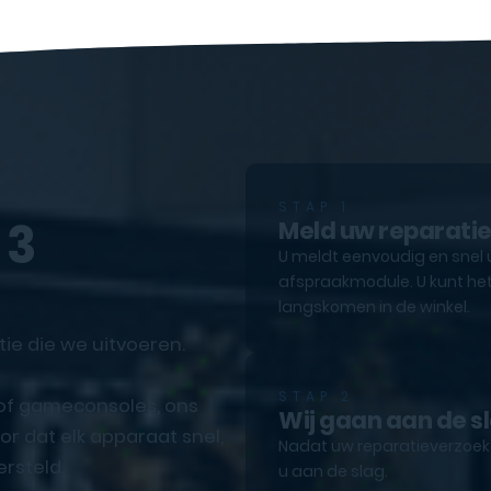
STAP 1
 3
Meld uw reparati
U meldt eenvoudig en snel 
afspraakmodule. U kunt het
langskomen in de winkel.
tie die we uitvoeren.
STAP 2
 of gameconsoles, ons
Wij gaan aan de s
r dat elk apparaat snel,
Nadat uw reparatieverzoek e
rsteld.
u aan de slag.