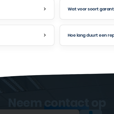
Wat voor soort garanti
Hoe lang duurt een re
Neem
contact
op