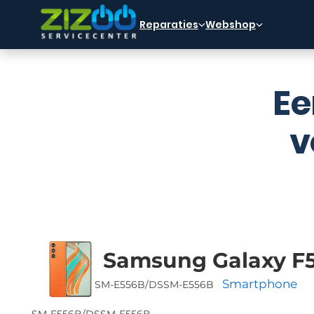
Ga naar hoofdinhoud
Ga naar voettekst
Reparaties
Webshop
Ee
v
Samsung Galaxy F
Smartphone
SM-E556B/DS
SM-E556B