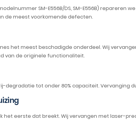
modelnummer SM-E556B/DS, SM-E556B) repareren we b
van de meest voorkomende defecten.
ones het meest beschadigde onderdeel. Wij vervangen
an de originele functionaliteit.
rij-degradatie tot onder 80% capaciteit. Vervanging d
izing
aak het eerste dat breekt. Wij vervangen met laser-pre