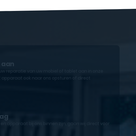
e aan
uw reparatie van uw mobiel of tablet aan in onze
 apparaat ook naar ons opsturen of direct
lag
n apparaat bij ons binnen zijn, gaan wij direct voor