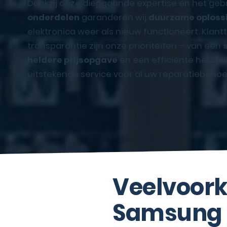
Dankzij onze diepgaande expertise en het geb
onderdelen
garanderen wij
duurzame oploss
elektronica weer als nieuw functioneert. Klan
transparantie zijn onze prioriteiten – van een
heldere prijsopgave
en een efficiënte herstel
uitstekende service voor al uw reparatiebehoe
Veelvoork
Samsung 