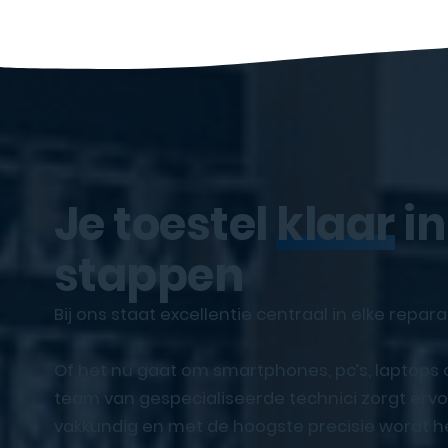
Je toestel
klaar
in
stappen
Bij ons staat excellentie centraal in elke repara
Of het nu gaat om smartphones, pc’s, laptops
team van gespecialiseerde technici zorgt ervoo
vakkundig en met de hoogste precisie wordt he