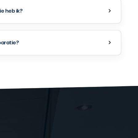
e heb ik?
paratie?