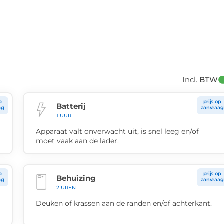
Incl. 
BTW
p
prijs op
Batterij
ag
aanvraag
1 UUR
Apparaat valt onverwacht uit, is snel leeg en/of
moet vaak aan de lader.
p
prijs op
Behuizing
ag
aanvraag
2 UREN
Deuken of krassen aan de randen en/of achterkant.