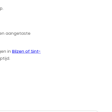
p.
ngen aangetaste
gen in
Bilzen of Sint-
tijd.