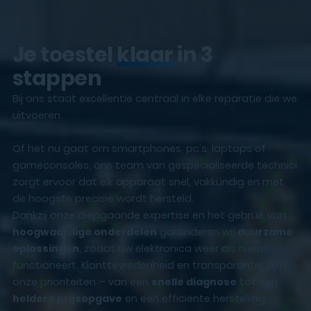
Je toestel
klaar
in 3
stappen
Bij ons staat excellentie centraal in elke reparatie die we
uitvoeren.
Of het nu gaat om smartphones, pc’s, laptops of
gameconsoles, ons team van gespecialiseerde technici
zorgt ervoor dat elk apparaat snel, vakkundig en met
de hoogste precisie wordt hersteld.
Dankzij onze diepgaande expertise en het gebruik van
hoogwaardige onderdelen
garanderen wij
duurzame
oplossingen
, zodat uw elektronica weer als nieuw
functioneert. Klanttevredenheid en transparantie zijn
onze prioriteiten – van een
snelle diagnose
tot een
heldere prijsopgave
en een efficiënte herstelling.