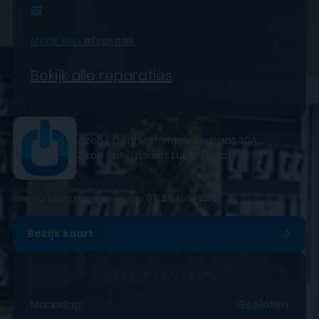
Maak een
afspraak
Bekijk alle reparaties
Zizoo Bilzen: Maastrichterstraat 30A
Zizoo Sint-Truiden: Luikerstraat 82B3
●
Vandaag geopend van
07:30
tot
16:00
Bekijk kaart
OPENINGSTIJDEN
Maandag
Gesloten