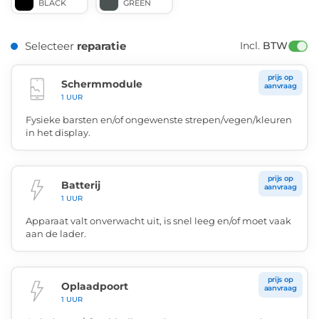
BLACK
GREEN
Selecteer
reparatie
Incl. 
BTW
prijs op
Schermmodule
aanvraag
1 UUR
Fysieke barsten en/of ongewenste strepen/vegen/kleuren
in het display.
prijs op
Batterij
aanvraag
1 UUR
Apparaat valt onverwacht uit, is snel leeg en/of moet vaak
aan de lader.
prijs op
Oplaadpoort
aanvraag
1 UUR