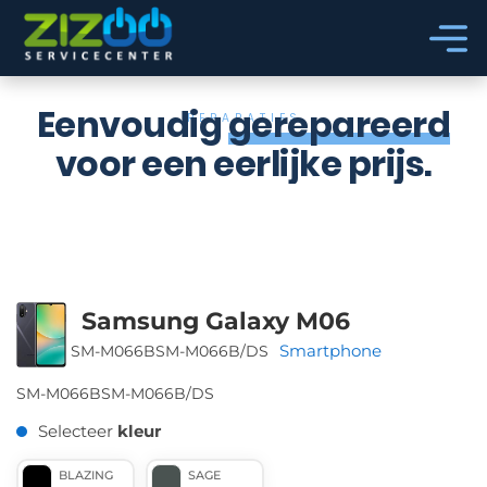
Ga naar hoofdinhoud
Ga naar voettekst
Eenvoudig
gerepareerd
REPARATIES
voor een eerlijke prijs.
Samsung Galaxy M06
Smartphone
SM-M066B
SM-M066B/DS
SM-M066B
SM-M066B/DS
Selecteer
kleur
BLAZING
SAGE