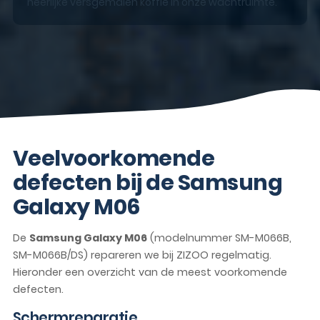
heerlijke versgemalen koffie in onze wachtruimte.
Veelvoorkomende
defecten bij de Samsung
Galaxy M06
De
Samsung Galaxy M06
(modelnummer SM-M066B,
SM-M066B/DS) repareren we bij ZIZOO regelmatig.
Hieronder een overzicht van de meest voorkomende
defecten.
Schermreparatie