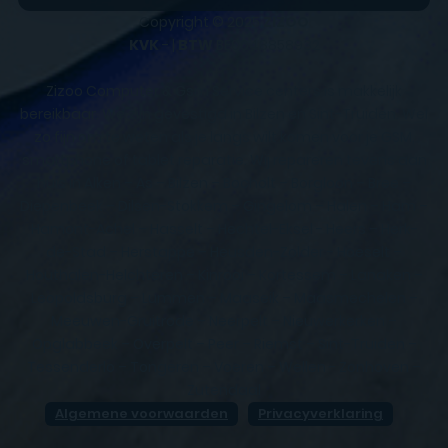
Copyright © 2025
ZIZOO
KVK
- |
BTW
BE0648858932
Zizoo Computer & Gsm Service centers is makkelijk
bereikbaar. We zijn gevestigd in Bilzen en Sint-Truiden. Wel
zo fijn om te weten als je langs wilt komen voor je GSM,
smartphone of tablet reparatie. Wij repareren tevens aan
huis in Alken – As – Bilzen – Bocholt – Borgloon – Bree –
Diepenbeek – Dilsen-Stokkem – Gingelom – Halen – Ham –
Hamont-Achel – Hasselt – Hechtel-Eksel - Heers – Herk-
de-Stad – Herstappe – Heusden-Zolder - Hoeselt –
Houthalen-Helchteren – Kinrooi – Kortessem – Lanaken –
Leopoldsburg – Lummen – Maaseik – Maasmechelen –
Meeuwen-Gruitrode – Neerpelt – Nieuwerkerken –
Opglabbeek – Overpelt – Peer – Riemst – Sint-Truiden –
Tessenderlo – Tongeren – Voeren – Wellen - Zonhoven –
Zutendaal
Algemene voorwaarden
Privacyverklaring