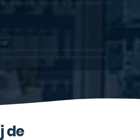
n apparaat bij ons binnen zijn, gaan wij direct voor
aar
 de reparatie van uw tablet of mobiel binnen 30
eerlijke versgemalen koffie in onze wachtruimte.
j de