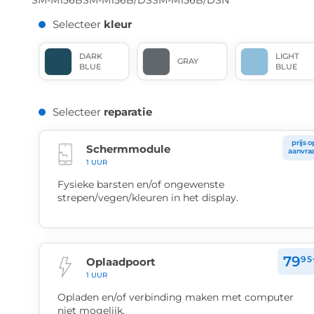
SM-M156B
SM-M156B/DS
SM-M156B/DSN
Selecteer
kleur
DARK
LIGHT
GRAY
BLUE
BLUE
Selecteer
reparatie
prijs o
Schermmodule
aanvra
1 UUR
Fysieke barsten en/of ongewenste
strepen/vegen/kleuren in het display.
79
95
Oplaadpoort
1 UUR
Opladen en/of verbinding maken met computer
niet mogelijk.