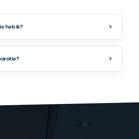
e heb ik?
paratie?