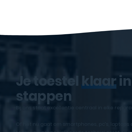
Je toestel
klaar
in
stappen
Bij ons staat excellentie centraal in elke repara
Of het nu gaat om smartphones, pc’s, laptops