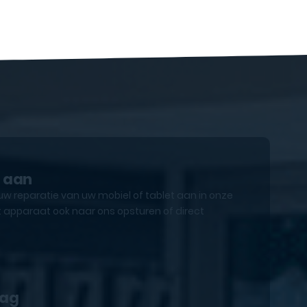
e aan
uw reparatie van uw mobiel of tablet aan in onze
 apparaat ook naar ons opsturen of direct
lag