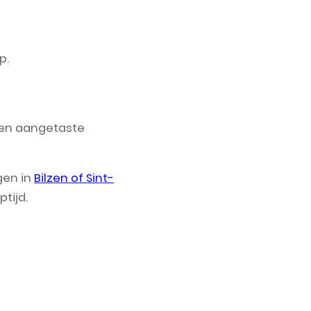
p.
ngen aangetaste
gen in
Bilzen of Sint-
tijd.