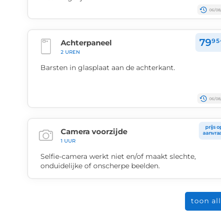
06/08
79
95
Achterpaneel
2 UREN
Barsten in glasplaat aan de achterkant.
06/08
prijs o
Camera voorzijde
aanvra
1 UUR
Selfie-camera werkt niet en/of maakt slechte,
onduidelijke of onscherpe beelden.
toon al