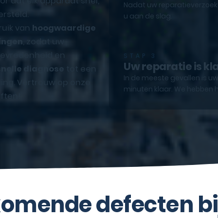
r dat elk apparaat snel,
Nadat uw reparatieverzoek e
rsteld.
u aan de slag.
ruik van
hoogwaardige
ingen
, zodat uw
ttevredenheid en
STAP 3
Uw reparatie is kl
snelle diagnose
tot een
In de meeste gevallen is uw
ling. Vertrouw op onze
minuten klaar. We hebben h
ften!
omende defecten bi