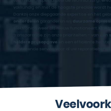
team van gespecialiseerde technici zorgt ervoo
vakkundig en met de hoogste precisie wordt he
Dankzij onze diepgaande expertise en het geb
onderdelen
garanderen wij
duurzame oploss
elektronica weer als nieuw functioneert. Klan
transparantie zijn onze prioriteiten – van een
heldere prijsopgave
en een efficiënte herstel
uitstekende service voor al uw reparatiebehoe
Veelvoork