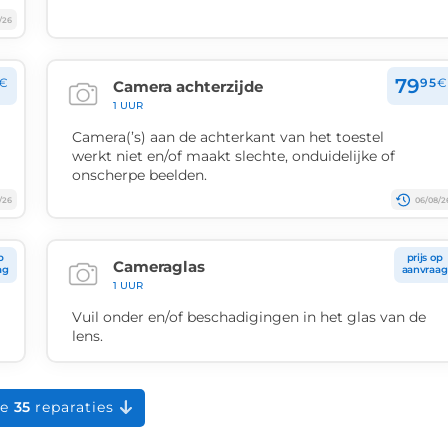
/26
79
€
95
€
Camera achterzijde
1 UUR
Camera(’s) aan de achterkant van het toestel
werkt niet en/of maakt slechte, onduidelijke of
onscherpe beelden.
/26
06/08/2
p
prijs op
Cameraglas
ag
aanvraag
1 UUR
Vuil onder en/of beschadigingen in het glas van de
lens.
le
35
reparaties