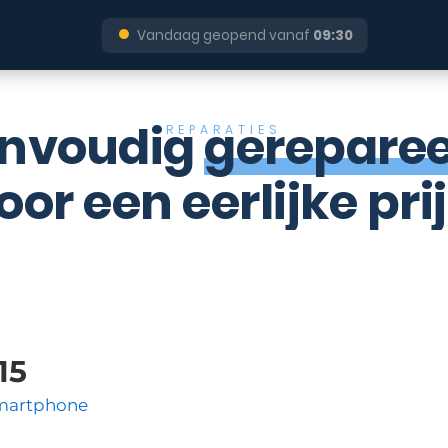
●
Vandaag geopend vanaf
09:30
nvoudig
gerepare
REPARATIES
oor een eerlijke prij
15
martphone