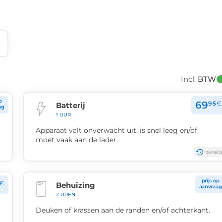
Incl. 
BTW
p
69
95
€
Batterij
ag
1 UUR
Apparaat valt onverwacht uit, is snel leeg en/of
moet vaak aan de lader.
06/08/2
prijs op
€
Behuizing
aanvraag
2 UREN
Deuken of krassen aan de randen en/of achterkant.