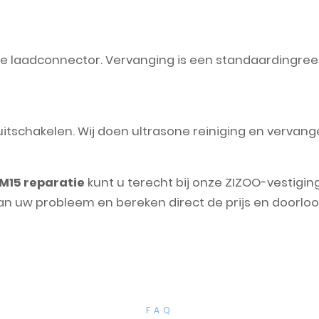
n de laadconnector. Vervanging is een standaardingree
t uitschakelen. Wij doen ultrasone reiniging en verva
M15 reparatie
kunt u terecht bij onze ZIZOO-vestigin
an uw probleem en bereken direct de prijs en doorloop
FAQ