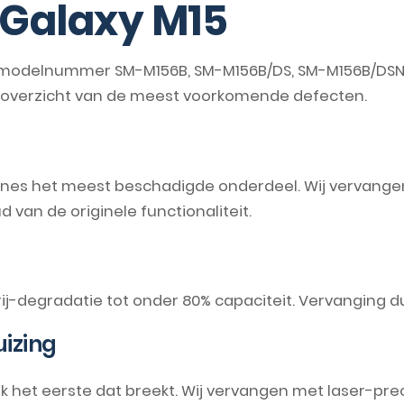
Galaxy M15
modelnummer SM-M156B, SM-M156B/DS, SM-M156B/DSN) 
n overzicht van de meest voorkomende defecten.
ones het meest beschadigde onderdeel. Wij vervangen
an de originele functionaliteit.
rij-degradatie tot onder 80% capaciteit. Vervanging d
izing
aak het eerste dat breekt. Wij vervangen met laser-pre