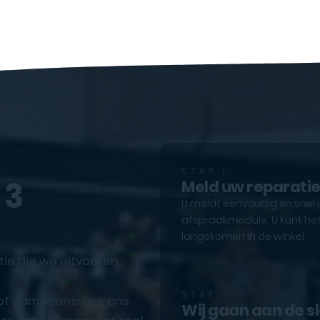
STAP 1
 3
Meld uw reparati
U meldt eenvoudig en snel 
afspraakmodule. U kunt het
langskomen in de winkel.
tie die we uitvoeren.
STAP 2
 of gameconsoles, ons
Wij gaan aan de s