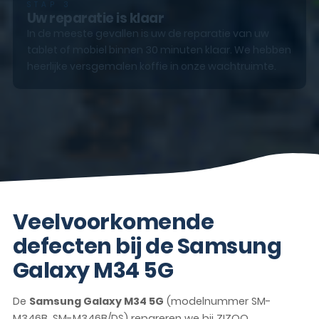
STAP 3
Uw reparatie is klaar
In de meeste gevallen is uw de reparatie van uw
tablet of mobiel binnen 30 minuten klaar. We hebben
heerlijke versgemalen koffie in onze wachtruimte.
Veelvoorkomende
defecten bij de Samsung
Galaxy M34 5G
De
Samsung Galaxy M34 5G
(modelnummer SM-
M346B, SM-M346B/DS) repareren we bij ZIZOO