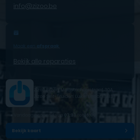
info@zizoo.be
Maak een
afspraak
Bekijk alle reparaties
Zizoo Bilzen: Maastrichterstraat 30A
Zizoo Sint-Truiden: Luikerstraat 82B3
●
Vandaag geopend van
07:30
tot
16:00
Bekijk kaart