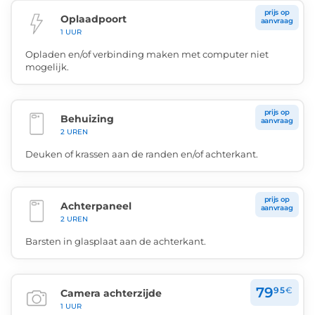
prijs op
Oplaadpoort
aanvraag
1 UUR
Opladen en/of verbinding maken met computer niet
mogelijk.
prijs op
Behuizing
aanvraag
2 UREN
Deuken of krassen aan de randen en/of achterkant.
prijs op
Achterpaneel
aanvraag
2 UREN
Barsten in glasplaat aan de achterkant.
79
95
€
Camera achterzijde
1 UUR