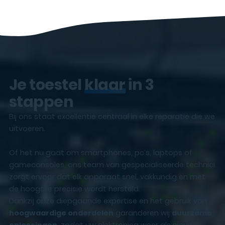
Je toestel
klaar
in 3
stappen
Bij ons staat excellentie centraal in elke reparatie die we
uitvoeren.
Of het nu gaat om smartphones, pc’s, laptops of
gameconsoles, ons team van gespecialiseerde technici
zorgt ervoor dat elk apparaat snel, vakkundig en met
de hoogste precisie wordt hersteld.
Dankzij onze diepgaande expertise en het gebruik van
hoogwaardige onderdelen
garanderen wij
duurzame
oplossingen
, zodat uw elektronica weer als nieuw