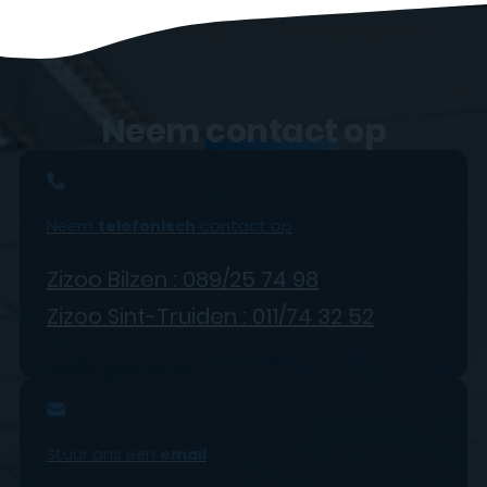
Neem
contact
op
Neem
telefonisch
contact op
Zizoo Bilzen : 089/25 74 98
Zizoo Sint-Truiden : 011/74 32 52
Stuur ons een
email