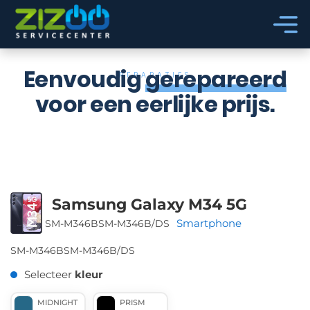
Ga naar hoofdinhoud
Ga naar voettekst
Eenvoudig
gerepareerd
REPARATIES
voor een eerlijke prijs.
Samsung Galaxy M34 5G
Smartphone
SM-M346B
SM-M346B/DS
SM-M346B
SM-M346B/DS
Selecteer
kleur
MIDNIGHT
PRISM