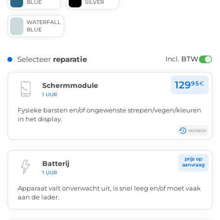
BLUE
SILVER
WATERFALL
BLUE
Selecteer
reparatie
Incl. 
BTW
129
95
€
Schermmodule
1 UUR
Fysieke barsten en/of ongewenste strepen/vegen/kleuren
in het display.
06/08/26
prijs op
Batterij
aanvraag
1 UUR
Apparaat valt onverwacht uit, is snel leeg en/of moet vaak
aan de lader.