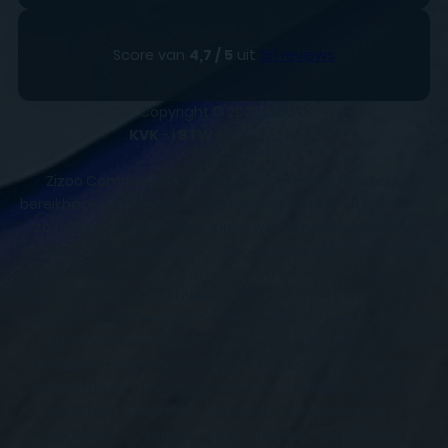
Score van
4,7 / 5
uit
151 reviews
Copyright © 2025
ZIZOO
KVK
- |
BTW
BE0648858932
Zizoo Computer & Gsm Service centers is makkelijk
bereikbaar. We zijn gevestigd in Bilzen en Sint-Truiden. Wel
zo fijn om te weten als je langs wilt komen voor je GSM,
smartphone of tablet reparatie. Wij repareren tevens aan
huis in Alken – As – Bilzen – Bocholt – Borgloon – Bree –
Diepenbeek – Dilsen-Stokkem – Gingelom – Halen – Ham –
Hamont-Achel – Hasselt – Hechtel-Eksel - Heers – Herk-
de-Stad – Herstappe – Heusden-Zolder - Hoeselt –
Houthalen-Helchteren – Kinrooi – Kortessem – Lanaken –
Leopoldsburg – Lummen – Maaseik – Maasmechelen –
Meeuwen-Gruitrode – Neerpelt – Nieuwerkerken –
Opglabbeek – Overpelt – Peer – Riemst – Sint-Truiden –