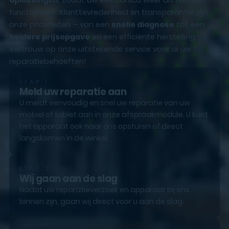
functioneert. Klanttevredenheid en transparantie zijn
onze prioriteiten – van een
snelle diagnose
tot een
heldere prijsopgave
en een efficiënte herstelling.
Vertrouw op onze uitstekende service voor al uw
reparatiebehoeften!
STAP 1
Meld uw reparatie aan
U meldt eenvoudig en snel uw reparatie van uw
mobiel of tablet aan in onze afspraakmodule. U kunt
het apparaat ook naar ons opsturen of direct
langskomen in de winkel.
STAP 2
Wij gaan aan de slag
Nadat uw reparatieverzoek en apparaat bij ons
binnen zijn, gaan wij direct voor u aan de slag.