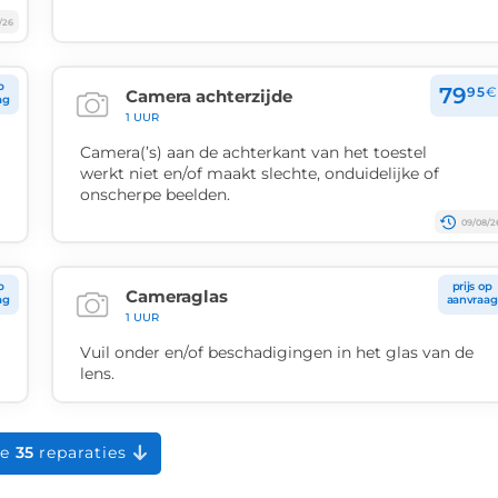
/26
p
79
95
€
Camera achterzijde
ag
1 UUR
Camera(’s) aan de achterkant van het toestel
werkt niet en/of maakt slechte, onduidelijke of
onscherpe beelden.
09/08/2
p
prijs op
Cameraglas
ag
aanvraag
1 UUR
Vuil onder en/of beschadigingen in het glas van de
lens.
le
35
reparaties