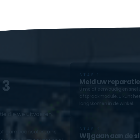
STAP 1
 3
Meld uw reparati
U meldt eenvoudig en snel 
afspraakmodule. U kunt het
langskomen in de winkel.
tie die we uitvoeren.
STAP 2
 of gameconsoles, ons
Wij gaan aan de s