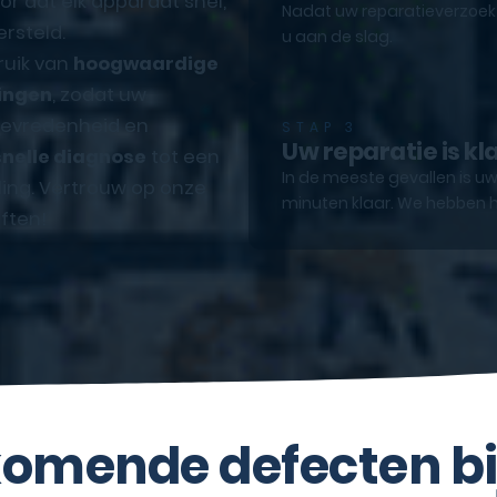
r dat elk apparaat snel,
Nadat uw reparatieverzoek e
rsteld.
u aan de slag.
ruik van
hoogwaardige
ingen
, zodat uw
ttevredenheid en
STAP 3
Uw reparatie is kl
snelle diagnose
tot een
In de meeste gevallen is uw
ling. Vertrouw op onze
minuten klaar. We hebben h
ften!
omende defecten bi