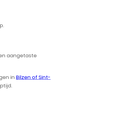
p.
ngen aangetaste
ngen in
Bilzen of Sint-
tijd.