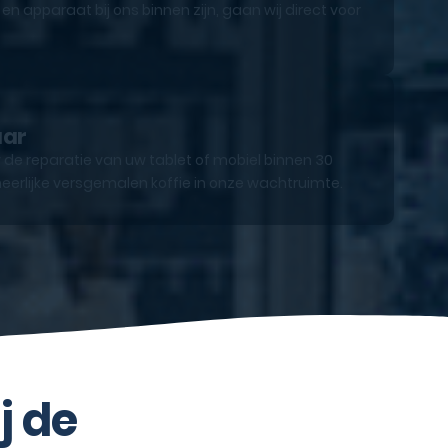
n apparaat bij ons binnen zijn, gaan wij direct voor
aar
 de reparatie van uw tablet of mobiel binnen 30
eerlijke versgemalen koffie in onze wachtruimte.
j de