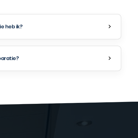
e heb ik?
paratie?