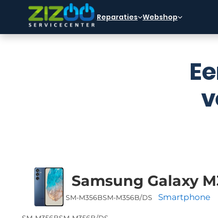
Ga naar hoofdinhoud
Ga naar voettekst
Reparaties
Webshop
Ee
v
Samsung Galaxy M
Smartphone
SM-M356B
SM-M356B/DS