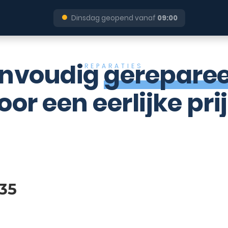
●
Dinsdag geopend vanaf
09:00
nvoudig
gerepare
REPARATIES
oor een eerlijke prij
35