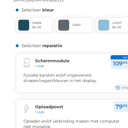
SM-M356B
SM-M356B/DS
Selecteer
kleur
DARK
LIGHT
GRAY
BLUE
BLUE
Selecteer
reparatie
van
Schermmodule
109
95
1 UUR
Fysieke barsten en/of ongewenste
strepen/vegen/kleuren in het display.
09/08
79
95
Oplaadpoort
1 UUR
Opladen en/of verbinding maken met computer
niet mogelijk.