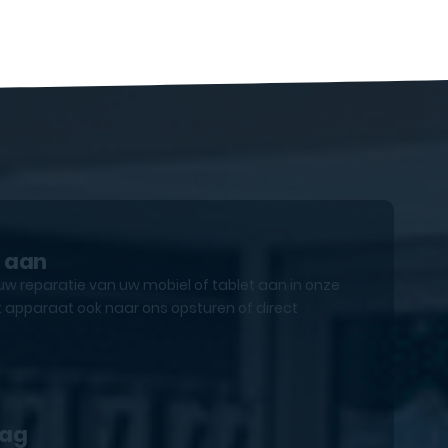
e aan
uw reparatie van uw mobiel of tablet aan in onze
 apparaat ook naar ons opsturen of direct
lag