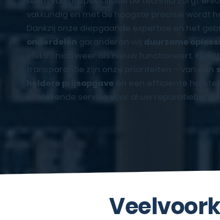
team van gespecialiseerde technici zorgt ervoo
vakkundig en met de hoogste precisie wordt he
Dankzij onze diepgaande expertise en het geb
onderdelen
garanderen wij
duurzame oploss
elektronica weer als nieuw functioneert. Klan
transparantie zijn onze prioriteiten – van een
heldere prijsopgave
en een efficiënte herstel
uitstekende service voor al uw reparatiebehoe
Veelvoork