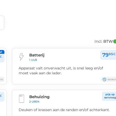
Incl. 
BTW
af
79
95
€
Batterij
€
1 UUR
Apparaat valt onverwacht uit, is snel leeg en/of
moet vaak aan de lader.
/26
09/08/2
prijs op
€
Behuizing
aanvraag
2 UREN
Deuken of krassen aan de randen en/of achterkant.