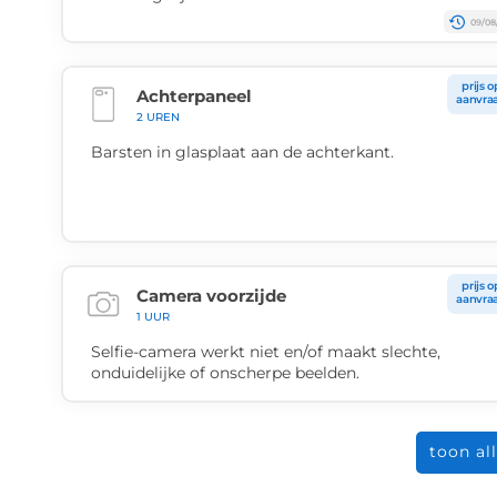
09/08
prijs o
Achterpaneel
aanvra
2 UREN
Barsten in glasplaat aan de achterkant.
prijs o
Camera voorzijde
aanvra
1 UUR
Selfie-camera werkt niet en/of maakt slechte,
onduidelijke of onscherpe beelden.
toon al