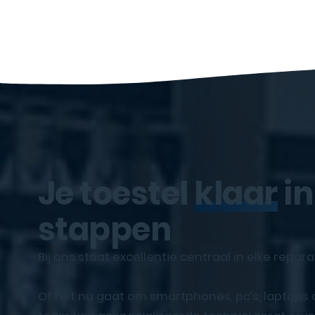
Je toestel
klaar
in
stappen
Bij ons staat excellentie centraal in elke repara
Of het nu gaat om smartphones, pc’s, laptops