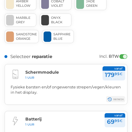
AMBER
COBALT
JADE
YELLOW
VIOLET
GREEN
MARBLE
ONYX
GREY
BLACK
SANDSTONE
SAPPHIRE
ORANGE
BLUE
Selecteer
reparatie
Incl. 
BTW
vanaf
Schermmodule
179
95
€
1 UUR
Fysieke barsten en/of ongewenste strepen/vegen/kleuren
in het display.
08/08/26
vanaf
Batterij
69
95
€
1 UUR