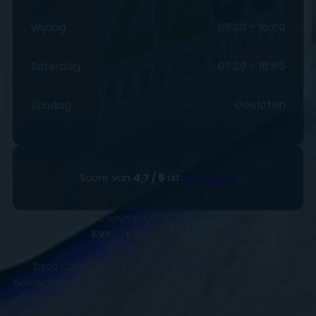
Vrijdag
07:30 – 16:00
Zaterdag
07:30 – 15:00
Zondag
Gesloten
Score van
4,7 / 5
uit
151 reviews
Copyright © 2025
ZIZOO
KVK
- |
BTW
BE0648858932
Zizoo Computer & Gsm Service centers is makkelijk
bereikbaar. We zijn gevestigd in Bilzen en Sint-Truiden. Wel
zo fijn om te weten als je langs wilt komen voor je GSM,
smartphone of tablet reparatie. Wij repareren tevens aan