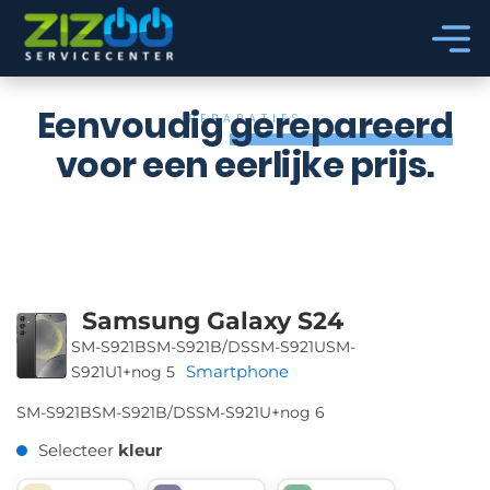
Ga naar hoofdinhoud
Ga naar voettekst
Eenvoudig
gerepareerd
REPARATIES
voor een eerlijke prijs.
Samsung Galaxy S24
SM-S921B
SM-S921B/DS
SM-S921U
SM-
Smartphone
S921U1
+nog 5
SM-S921B
SM-S921B/DS
SM-S921U
+nog 6
Selecteer
kleur