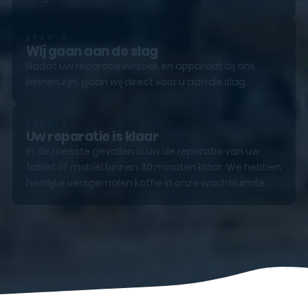
STAP 2
Wij gaan aan de slag
Nadat uw reparatieverzoek en apparaat bij ons
binnen zijn, gaan wij direct voor u aan de slag.
STAP 3
Uw reparatie is klaar
In de meeste gevallen is uw de reparatie van uw
tablet of mobiel binnen 30 minuten klaar. We hebben
heerlijke versgemalen koffie in onze wachtruimte.