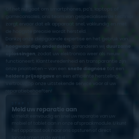
Of het nu gaat om smartphones, pc’s, laptops of
gameconsoles, ons team van gespecialiseerde technici
zorgt ervoor dat elk apparaat snel, vakkundig en met
de hoogste precisie wordt hersteld.
Dankzij onze diepgaande expertise en het gebruik van
hoogwaardige onderdelen
garanderen wij
duurzame
oplossingen
, zodat uw elektronica weer als nieuw
functioneert. Klanttevredenheid en transparantie zijn
onze prioriteiten – van een
snelle diagnose
tot een
heldere prijsopgave
en een efficiënte herstelling.
Vertrouw op onze uitstekende service voor al uw
reparatiebehoeften!
STAP 1
Meld uw reparatie aan
U meldt eenvoudig en snel uw reparatie van uw
mobiel of tablet aan in onze afspraakmodule. U kunt
het apparaat ook naar ons opsturen of direct
langskomen in de winkel.