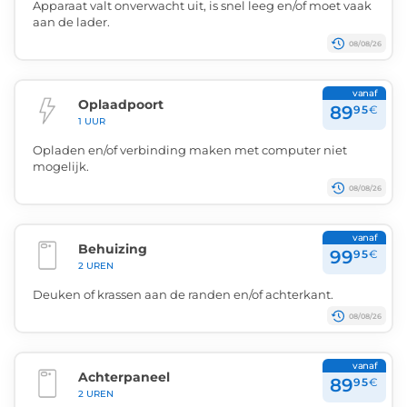
Apparaat valt onverwacht uit, is snel leeg en/of moet vaak
aan de lader.
08/08/26
vanaf
Oplaadpoort
89
95
€
1 UUR
Opladen en/of verbinding maken met computer niet
mogelijk.
08/08/26
vanaf
Behuizing
99
95
€
2 UREN
Deuken of krassen aan de randen en/of achterkant.
08/08/26
vanaf
Achterpaneel
89
95
€
2 UREN