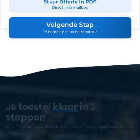
Stuur Offerte In PDF
Direct in je mailbox
Volgende Stap
Je betaalt pas na de reparatie
Je toestel
klaar
in 3
stappen
Bij ons staat excellentie centraal in elke reparatie die we
uitvoeren.