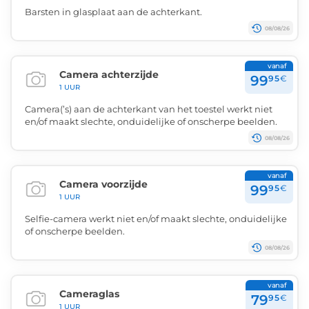
Barsten in glasplaat aan de achterkant.
08/08/26
vanaf
Camera achterzijde
99
95
€
1 UUR
Camera(’s) aan de achterkant van het toestel werkt niet
en/of maakt slechte, onduidelijke of onscherpe beelden.
08/08/26
vanaf
Camera voorzijde
99
95
€
1 UUR
Selfie-camera werkt niet en/of maakt slechte, onduidelijke
of onscherpe beelden.
08/08/26
vanaf
Cameraglas
79
95
€
1 UUR