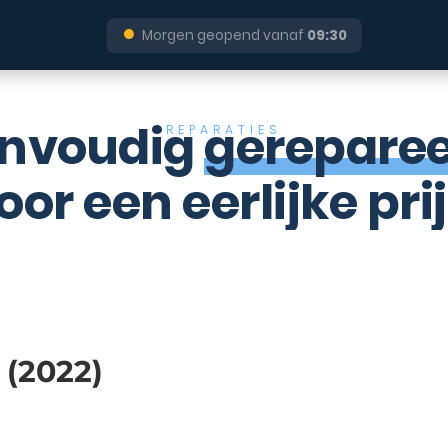
●
Morgen geopend vanaf
09:30
nvoudig
gerepare
REPARATIES
oor een eerlijke prij
 (2022)