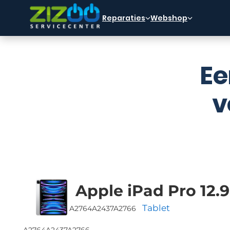
Ga naar hoofdinhoud
Ga naar voettekst
Reparaties
Webshop
Ee
v
Apple iPad Pro 12.9
Tablet
A2764
A2437
A2766