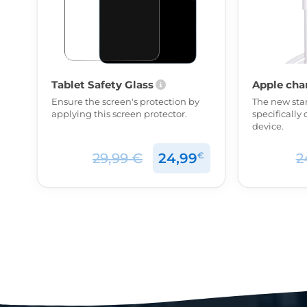
Tablet Safety Glass
Apple cha
Ensure the screen's protection by
The new sta
applying this screen protector.
specifically 
device.
€
29,99 €
24,99
2