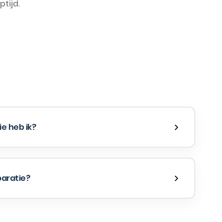
tijd.
e heb ik?
paratie?