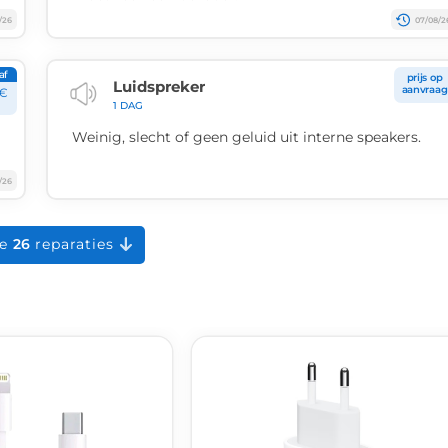
/26
07/08/2
af
prijs op
Luidspreker
aanvraag
€
1 DAG
Weinig, slecht of geen geluid uit interne speakers.
/26
le
26
reparaties