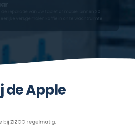
aar
 de reparatie van uw tablet of mobiel binnen 30
eerlijke versgemalen koffie in onze wachtruimte.
j de Apple
bij ZIZOO regelmatig.