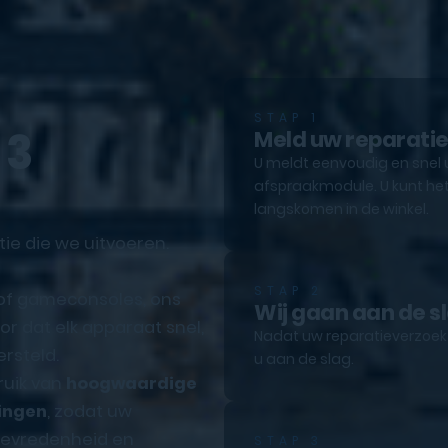
STAP 1
 3
Meld uw reparati
U meldt eenvoudig en snel 
afspraakmodule. U kunt het
langskomen in de winkel.
tie die we uitvoeren.
STAP 2
 of gameconsoles, ons
Wij gaan aan de s
r dat elk apparaat snel,
Nadat uw reparatieverzoek e
rsteld.
u aan de slag.
ruik van
hoogwaardige
ingen
, zodat uw
ttevredenheid en
STAP 3