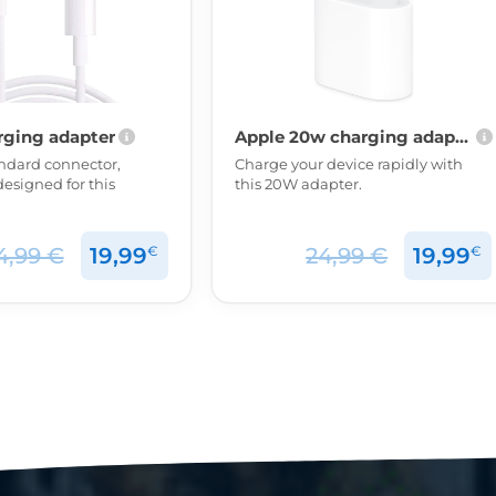
rging adapter
Apple 20w charging adapter
ndard connector,
Charge your device rapidly with
designed for this
this 20W adapter.
€
€
4,99 €
19,99
24,99 €
19,99