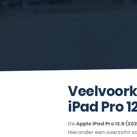
transparantie zijn onze prioriteiten – van een
heldere prijsopgave
en een efficiënte herstel
uitstekende service voor al uw reparatiebehoe
Veelvoork
iPad Pro 1
De
Apple iPad Pro 12.9 (20
Hieronder een overzicht 