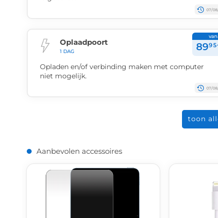
07/08
van
Oplaadpoort
89
95
1 DAG
Opladen en/of verbinding maken met computer
niet mogelijk.
07/08
toon al
Aanbevolen accessoires