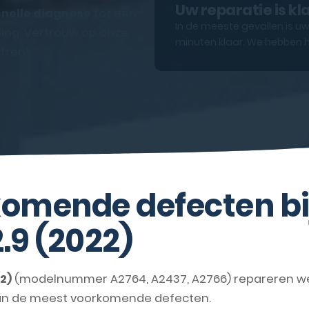
Uw reparatie is kl
snelle diagnose
tot een
In de meeste gevallen is uw
ling. Vertrouw op onze
minuten klaar. We hebben h
ften!
omende defecten bi
2.9 (2022)
22)
(modelnummer A2764, A2437, A2766) repareren we 
van de meest voorkomende defecten.