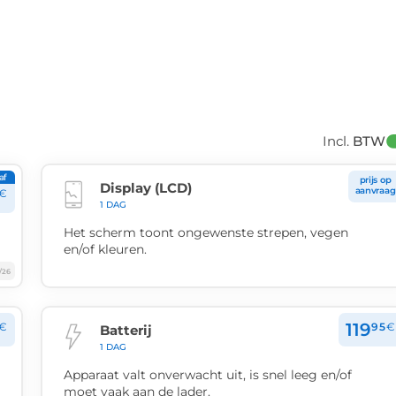
Incl. 
BTW
af
prijs op
Display (LCD)
aanvraag
€
1 DAG
Het scherm toont ongewenste strepen, vegen
en/of kleuren.
/26
119
€
95
€
Batterij
1 DAG
Apparaat valt onverwacht uit, is snel leeg en/of
moet vaak aan de lader.