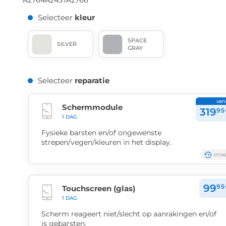
A2764
A2437
A2766
Selecteer
kleur
SPACE
SILVER
GRAY
Selecteer
reparatie
van
Schermmodule
319
95
1 DAG
Fysieke barsten en/of ongewenste
strepen/vegen/kleuren in het display.
07/08
99
95
Touchscreen (glas)
1 DAG
Scherm reageert niet/slecht op aanrakingen en/of
is gebarsten.