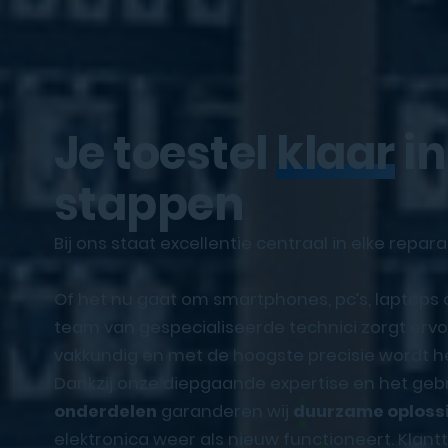
Je toestel
klaar
in
stappen
Bij ons staat excellentie centraal in elke repara
Of het nu gaat om smartphones, pc’s, laptops
team van gespecialiseerde technici zorgt ervoo
vakkundig en met de hoogste precisie wordt he
Dankzij onze diepgaande expertise en het geb
onderdelen
garanderen wij
duurzame oploss
elektronica weer als nieuw functioneert. Klan