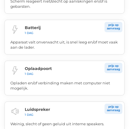
Scherm reageert niet/slecht op aanrakingen en/of is
gebarsten.
prijs op
Batterij
aanvraag
1 DAG
Apparaat valt onverwacht uit, is snel leeg en/of moet vaak
aan de lader.
prijs op
Oplaadpoort
aanvraag
1 DAG
Opladen en/of verbinding maken met computer niet
mogelijk.
prijs op
Luidspreker
aanvraag
1 DAG
Weinig, slecht of geen geluid uit interne speakers.