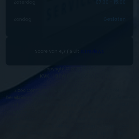
Zaterdag
07:30 – 15:00
Zondag
Gesloten
Score van
4,7 / 5
uit
151 reviews
Copyright © 2025
ZIZOO
KVK
- |
BTW
BE0648858932
Zizoo Computer & Gsm Service centers is makkelijk
bereikbaar. We zijn gevestigd in Bilzen en Sint-Truiden. Wel
zo fijn om te weten als je langs wilt komen voor je GSM,
smartphone of tablet reparatie. Wij repareren tevens aan
huis in Alken – As – Bilzen – Bocholt – Borgloon – Bree –
Diepenbeek – Dilsen-Stokkem – Gingelom – Halen – Ham –
Hamont-Achel – Hasselt – Hechtel-Eksel - Heers – Herk-