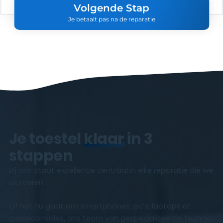
Volgende Stap
Je betaalt pas na de reparatie
Je toestel
klaar
in 3
stappen
Bij ons staat excellentie centraal in elke reparatie die we
uitvoeren.
Of het nu gaat om smartphones, pc’s, laptops of
gameconsoles, ons team van gespecialiseerde technici