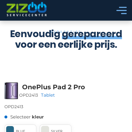
Ga naar hoofdinhoud
Ga naar voettekst
Eenvoudig
gerepareerd
REPARATIES
voor een eerlijke prijs.
OnePlus Pad 2 Pro
Tablet
OPD2413
OPD2413
Selecteer
kleur
BLUE
SILVER