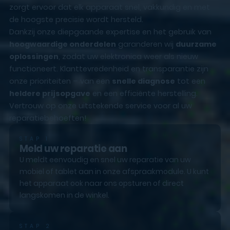
zorgt ervoor dat elk apparaat snel, vakkundig en met
de hoogste precisie wordt hersteld.
Dankzij onze diepgaande expertise en het gebruik van
hoogwaardige onderdelen
garanderen wij
duurzame
oplossingen
, zodat uw elektronica weer als nieuw
functioneert. Klanttevredenheid en transparantie zijn
onze prioriteiten – van een
snelle diagnose
tot een
heldere prijsopgave
en een efficiënte herstelling.
Vertrouw op onze uitstekende service voor al uw
reparatiebehoeften!
STAP 1
Meld uw reparatie aan
U meldt eenvoudig en snel uw reparatie van uw
mobiel of tablet aan in onze afspraakmodule. U kunt
het apparaat ook naar ons opsturen of direct
langskomen in de winkel.
STAP 2