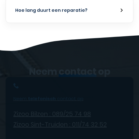
Hoe lang duurt een reparatie?
Neem
contact
op
Neem
telefonisch
contact op
Zizoo Bilzen : 089/25 74 98
Zizoo Sint-Truiden : 011/74 32 52