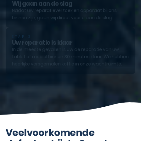
Wij gaan aan de slag
Nadat uw reparatieverzoek en apparaat bij ons
binnen zijn, gaan wij direct voor u aan de slag.
STAP 3
Uw reparatie is klaar
In de meeste gevallen is uw de reparatie van uw
tablet of mobiel binnen 30 minuten klaar. We hebben
heerlijke versgemalen koffie in onze wachtruimte.
Veelvoorkomende