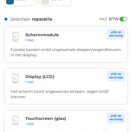
Selecteer
reparatie
Incl. 
BTW
prijs op
Schermmodule
aanvraag
1 DAG
Fysieke barsten en/of ongewenste strepen/vegen/kleuren
in het display.
prijs op
Display (LCD)
aanvraag
1 DAG
Het scherm toont ongewenste strepen, vegen en/of
kleuren.
prijs op
Touchscreen (glas)
aanvraag
1 DAG