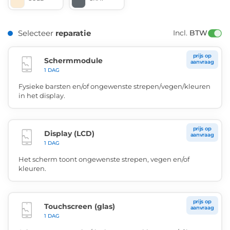
Selecteer
reparatie
Incl. 
BTW
prijs op
Schermmodule
aanvraag
1 DAG
Fysieke barsten en/of ongewenste strepen/vegen/kleuren
in het display.
prijs op
Display (LCD)
aanvraag
1 DAG
Het scherm toont ongewenste strepen, vegen en/of
kleuren.
prijs op
Touchscreen (glas)
aanvraag
1 DAG