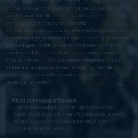
Of het nu gaat om smartphones, pc’s, laptops of
gameconsoles, ons team van gespecialiseerde technici
zorgt ervoor dat elk apparaat snel, vakkundig en met
de hoogste precisie wordt hersteld.
Dankzij onze diepgaande expertise en het gebruik van
hoogwaardige onderdelen
garanderen wij
duurzame
oplossingen
, zodat uw elektronica weer als nieuw
functioneert. Klanttevredenheid en transparantie zijn
onze prioriteiten – van een
snelle diagnose
tot een
heldere prijsopgave
en een efficiënte herstelling.
Vertrouw op onze uitstekende service voor al uw
reparatiebehoeften!
STAP 1
Meld uw reparatie aan
U meldt eenvoudig en snel uw reparatie van uw
mobiel of tablet aan in onze afspraakmodule. U kunt
het apparaat ook naar ons opsturen of direct
langskomen in de winkel.