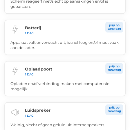
Scherm reageert niet/slecht op aanrakingen en/of is
gebarsten.
prijs op
Batterij
aanvraag
1 DAG
Apparaat valt onverwacht uit, is snel leeg en/of moet vaak
aan de lader.
prijs op
Oplaadpoort
aanvraag
1 DAG
Opladen en/of verbinding maken met computer niet
mogelijk.
prijs op
Luidspreker
aanvraag
1 DAG
Weinig, slecht of geen geluid uit interne speakers.