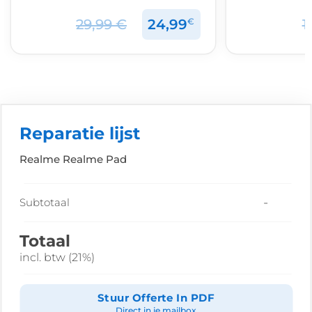
€
29,99 €
24,99
1
Reparatie lijst
Realme Realme Pad
-
Subtotaal
Totaal
incl. btw (21%)
Stuur Offerte In PDF
Direct in je mailbox