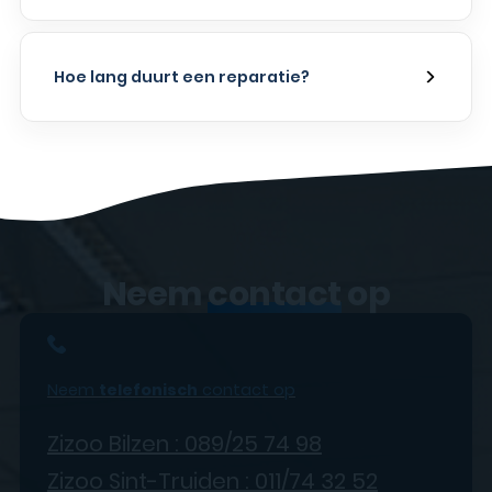
Hoe lang duurt een reparatie?
Neem
contact
op
Neem
telefonisch
contact op
Zizoo Bilzen : 089/25 74 98
Zizoo Sint-Truiden : 011/74 32 52