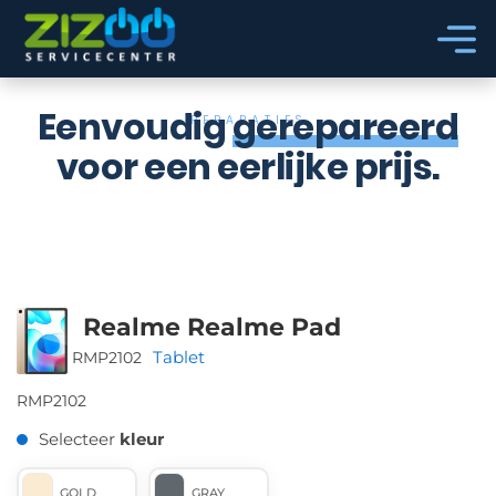
Ga naar hoofdinhoud
Ga naar voettekst
Eenvoudig
gerepareerd
REPARATIES
voor een eerlijke prijs.
Realme Realme Pad
Tablet
RMP2102
RMP2102
Selecteer
kleur
GOLD
GRAY