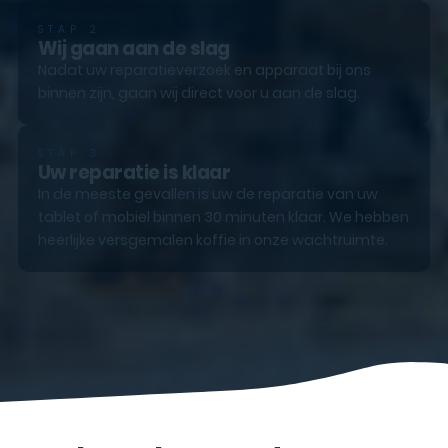
STAP 2
Wij gaan aan de slag
Nadat uw reparatieverzoek en apparaat bij ons
binnen zijn, gaan wij direct voor u aan de slag.
STAP 3
Uw reparatie is klaar
In de meeste gevallen is uw de reparatie van uw
tablet of mobiel binnen 30 minuten klaar. We hebben
heerlijke versgemalen koffie in onze wachtruimte.