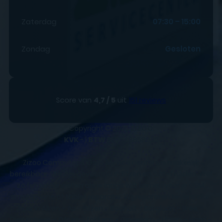
Zaterdag
07:30 – 15:00
Zondag
Gesloten
Score van
4,7 / 5
uit
151 reviews
Copyright © 2025
ZIZOO
KVK
- |
BTW
BE0648858932
Zizoo Computer & Gsm Service centers is makkelijk
bereikbaar. We zijn gevestigd in Bilzen en Sint-Truiden. Wel
zo fijn om te weten als je langs wilt komen voor je GSM,
smartphone of tablet reparatie. Wij repareren tevens aan
huis in Alken – As – Bilzen – Bocholt – Borgloon – Bree –
Diepenbeek – Dilsen-Stokkem – Gingelom – Halen – Ham –