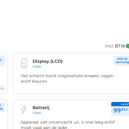
Incl. 
BTW
prijs op
€
Display (LCD)
aanvraag
1 DAG
Het scherm toont ongewenste strepen, vegen
en/of kleuren.
/26
vanaf
p
Batterij
ag
99
95
€
1 DAG
Apparaat valt onverwacht uit, is snel leeg en/of
moet vaak aan de lader.