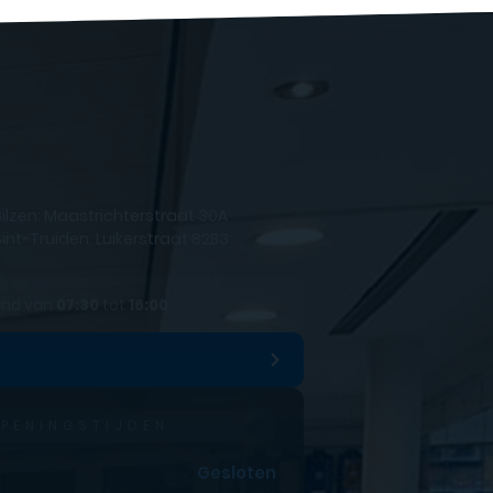
Bilzen: Maastrichterstraat 30A
Sint-Truiden: Luikerstraat 82B3
end van
07:30
tot
16:00
PENINGSTIJDEN
Gesloten