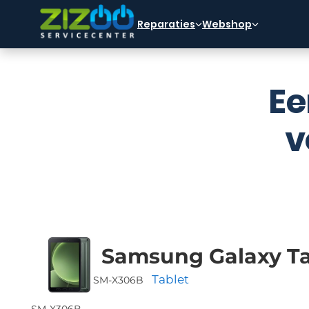
Ga naar hoofdinhoud
Ga naar voettekst
Reparaties
Webshop
Ee
v
Samsung Galaxy Ta
Tablet
SM-X306B