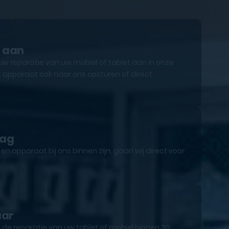
e aan
uw reparatie van uw mobiel of tablet aan in onze
 apparaat ook naar ons opsturen of direct
lag
n apparaat bij ons binnen zijn, gaan wij direct voor
aar
 de reparatie van uw tablet of mobiel binnen 30