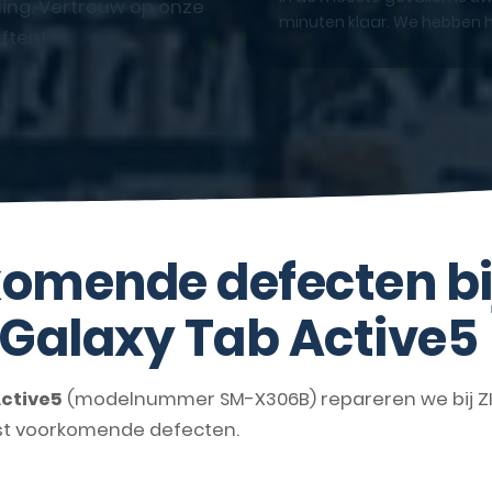
ling. Vertrouw op onze
minuten klaar. We hebben h
ften!
omende defecten bi
Galaxy Tab Active5
ctive5
(modelnummer SM-X306B) repareren we bij ZI
st voorkomende defecten.