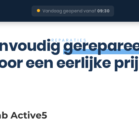
●
Vandaag geopend vanaf
09:30
nvoudig
gerepare
REPARATIES
oor een eerlijke prij
b Active5