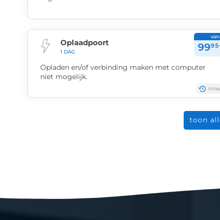
van
Oplaadpoort
99
95
1 DAG
Opladen en/of verbinding maken met computer
niet mogelijk.
07/08
toon al