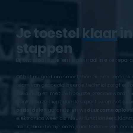
Je toestel
klaar
in
stappen
Bij ons staat excellentie centraal in elke repara
Of het nu gaat om smartphones, pc’s, laptops
team van gespecialiseerde technici zorgt ervoo
vakkundig en met de hoogste precisie wordt he
Dankzij onze diepgaande expertise en het geb
onderdelen
garanderen wij
duurzame oploss
elektronica weer als nieuw functioneert. Klan
transparantie zijn onze prioriteiten – van een