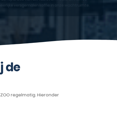
eerlijke versgemalen koffie in onze wachtruimte.
j de
ZOO regelmatig. Hieronder