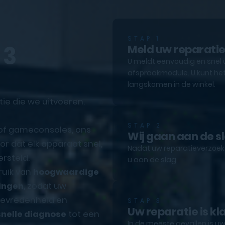
STAP 1
 3
Meld uw reparati
U meldt eenvoudig en snel 
afspraakmodule. U kunt het
langskomen in de winkel.
tie die we uitvoeren.
STAP 2
 of gameconsoles, ons
Wij gaan aan de s
r dat elk apparaat snel,
Nadat uw reparatieverzoek e
rsteld.
u aan de slag.
ruik van
hoogwaardige
ingen
, zodat uw
ttevredenheid en
STAP 3
Uw reparatie is kl
snelle diagnose
tot een
In de meeste gevallen is uw