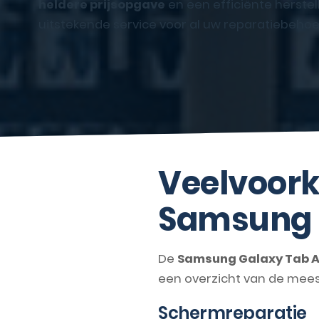
heldere prijsopgave
en een efficiënte herstel
uitstekende service voor al uw reparatiebehoe
Veelvoork
Samsung 
De
Samsung Galaxy Tab A
een overzicht van de mee
Schermreparatie