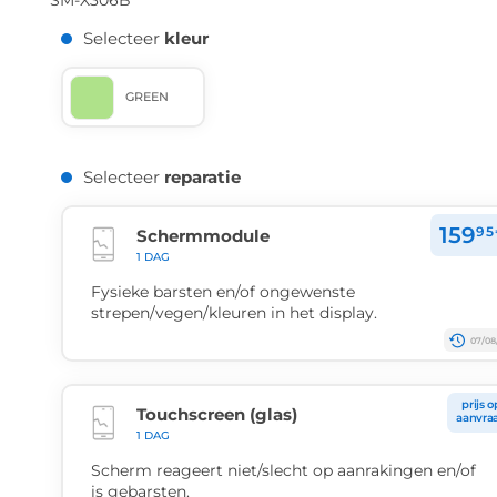
SM-X306B
Selecteer
kleur
GREEN
Selecteer
reparatie
159
95
Schermmodule
1 DAG
Fysieke barsten en/of ongewenste
strepen/vegen/kleuren in het display.
07/08
prijs o
Touchscreen (glas)
aanvra
1 DAG
Scherm reageert niet/slecht op aanrakingen en/of
is gebarsten.