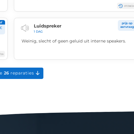
07/08/2
af
prijs op
Luidspreker
aanvraag
€
1 DAG
Weinig, slecht of geen geluid uit interne speakers.
/26
le
26
reparaties