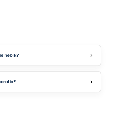
e heb ik?
paratie?