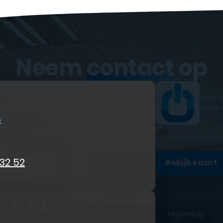
Neem
contact
op
Zizoo 
Zizoo 
p
●
Vandaag geop
 32 52
Bekijk kaart
O
Maandag