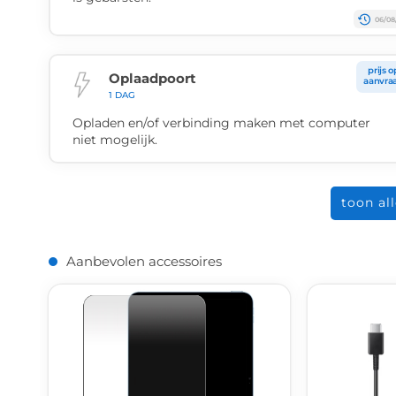
06/08
prijs o
Oplaadpoort
aanvra
1 DAG
Opladen en/of verbinding maken met computer
niet mogelijk.
toon al
Aanbevolen accessoires