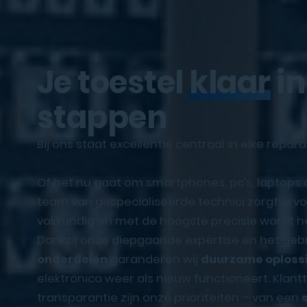
Je toestel
klaar
in
stappen
Bij ons staat excellentie centraal in elke repara
Of het nu gaat om smartphones, pc’s, laptops
team van gespecialiseerde technici zorgt ervoo
vakkundig en met de hoogste precisie wordt he
Dankzij onze diepgaande expertise en het geb
onderdelen
garanderen wij
duurzame oploss
elektronica weer als nieuw functioneert. Klan
transparantie zijn onze prioriteiten – van een