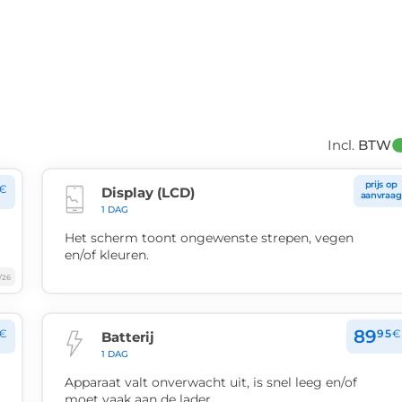
Incl. 
BTW
prijs op
€
Display (LCD)
aanvraag
1 DAG
Het scherm toont ongewenste strepen, vegen
en/of kleuren.
/26
89
€
95
€
Batterij
1 DAG
Apparaat valt onverwacht uit, is snel leeg en/of
moet vaak aan de lader.