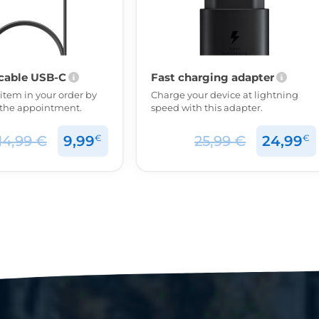
cable USB-C
Fast charging adapter
 item in your order by
Charge your device at lightning
o the appointment.
speed with this adapter.
€
€
14,99 €
9,99
25,99 €
24,99