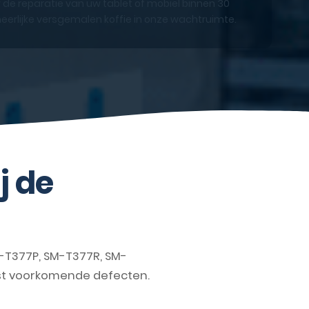
 de reparatie van uw tablet of mobiel binnen 30
eerlijke versgemalen koffie in onze wachtruimte.
j de
T377P, SM-T377R, SM-
est voorkomende defecten.