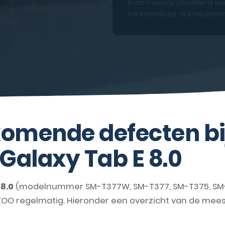
In de meeste gevallen is uw
ling. Vertrouw op onze
minuten klaar. We hebben h
ften!
omende defecten bi
alaxy Tab E 8.0
8.0
(modelnummer SM-T377W, SM-T377, SM-T375, SM-
IZOO regelmatig. Hieronder een overzicht van de me