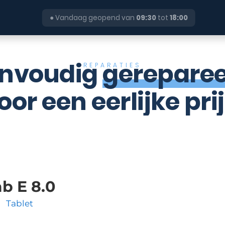
●
Vandaag geopend van
09:30
tot
18:00
nvoudig
gerepare
REPARATIES
oor een eerlijke prij
b E 8.0
Tablet