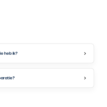
e heb ik?
paratie?