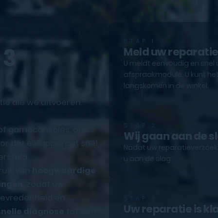
STAP 1
 3
Meld uw reparati
U meldt eenvoudig en snel 
afspraakmodule. U kunt het
langskomen in de winkel.
tie die we uitvoeren.
STAP 2
 of gameconsoles, ons
Wij gaan aan de s
r dat elk apparaat snel,
Nadat uw reparatieverzoek e
rsteld.
u aan de slag.
ruik van
hoogwaardige
ingen
, zodat uw
ttevredenheid en
STAP 3
Uw reparatie is kl
snelle diagnose
tot een