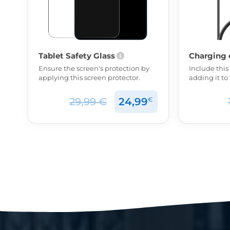
Tablet Safety Glass
Charging 
Ensure the screen's protection by
Include this
applying this screen protector.
adding it t
€
29,99 €
24,99