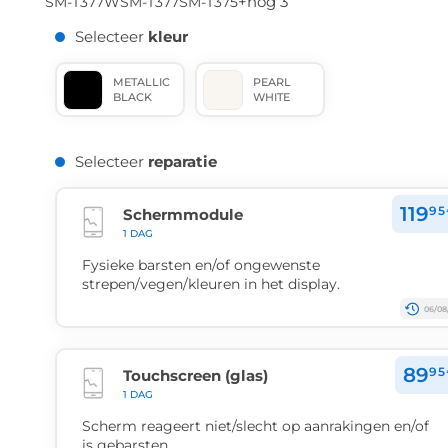
+nog 3
SM-T377W
SM-T377
SM-T375
Selecteer
kleur
METALLIC
PEARL
BLACK
WHITE
Selecteer
reparatie
119
95
Schermmodule
1 DAG
Fysieke barsten en/of ongewenste
strepen/vegen/kleuren in het display.
06/08
89
95
Touchscreen (glas)
1 DAG
Scherm reageert niet/slecht op aanrakingen en/of
is gebarsten.