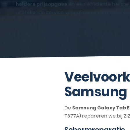
heldere prijsopgave
en een efficiënte herstel
uitstekende service voor al uw reparatiebehoe
Veelvoork
Samsung G
De
Samsung Galaxy Tab E 
T377A) repareren we bij Z
Schermreparatie