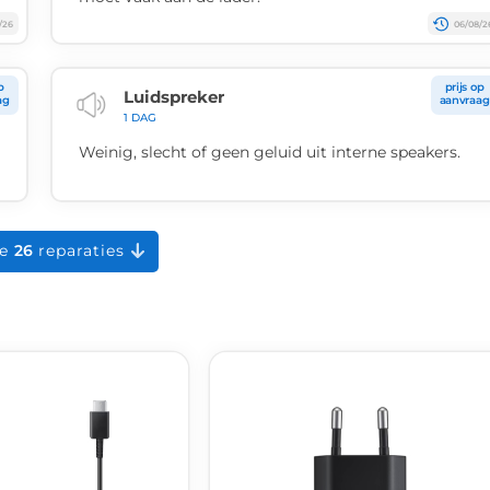
/26
06/08/2
p
prijs op
Luidspreker
ag
aanvraag
1 DAG
Weinig, slecht of geen geluid uit interne speakers.
le
26
reparaties