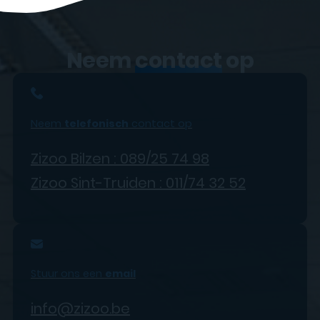
Neem
contact
op
Neem
telefonisch
contact op
Zizoo Bilzen : 089/25 74 98
Zizoo Sint-Truiden : 011/74 32 52
Stuur ons een
email
info@zizoo.be