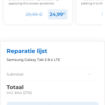
applying this screen protector.
adding it to th
€
29,99 €
24,99
1
Reparatie lijst
Samsung Galaxy Tab S 8.4 LTE
-
Subtotaal
Totaal
incl. btw (21%)