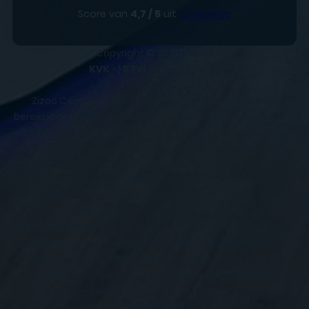
Score van
4,7 / 5
uit
151 reviews
Copyright © 2025
ZIZOO
KVK
- |
BTW
BE0648858932
Zizoo Computer & Gsm Service centers is makkelijk
bereikbaar. We zijn gevestigd in Bilzen en Sint-Truiden. Wel
zo fijn om te weten als je langs wilt komen voor je GSM,
smartphone of tablet reparatie. Wij repareren tevens aan
huis in Alken – As – Bilzen – Bocholt – Borgloon – Bree –
Diepenbeek – Dilsen-Stokkem – Gingelom – Halen – Ham –
Hamont-Achel – Hasselt – Hechtel-Eksel - Heers – Herk-
de-Stad – Herstappe – Heusden-Zolder - Hoeselt –
Houthalen-Helchteren – Kinrooi – Kortessem – Lanaken –
Leopoldsburg – Lummen – Maaseik – Maasmechelen –
Meeuwen-Gruitrode – Neerpelt – Nieuwerkerken –
Opglabbeek – Overpelt – Peer – Riemst – Sint-Truiden –
Tessenderlo – Tongeren – Voeren – Wellen - Zonhoven –
Zutendaal