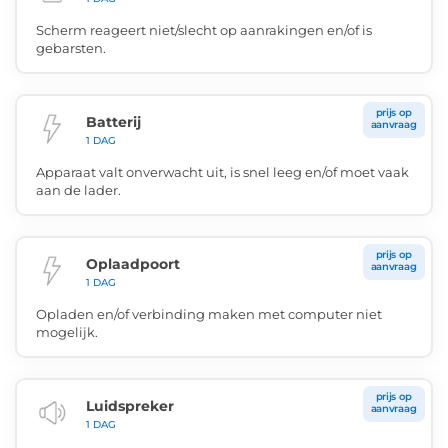
Scherm reageert niet/slecht op aanrakingen en/of is
gebarsten.
prijs op
Batterij
aanvraag
1 DAG
Apparaat valt onverwacht uit, is snel leeg en/of moet vaak
aan de lader.
prijs op
Oplaadpoort
aanvraag
1 DAG
Opladen en/of verbinding maken met computer niet
mogelijk.
prijs op
Luidspreker
aanvraag
1 DAG