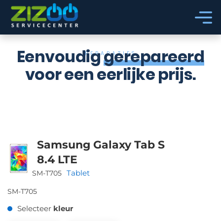
Ga naar hoofdinhoud
Ga naar voettekst
Eenvoudig
gerepareerd
REPARATIES
voor een eerlijke prijs.
Samsung Galaxy Tab S
8.4 LTE
Tablet
SM-T705
SM-T705
Selecteer
kleur