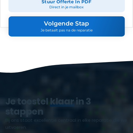
Stuur Offerte In PDF
Direct in je mailbox
Volgende Stap
Je betaalt pas na de reparatie
Je toestel
klaar
in 3
stappen
Bij ons staat excellentie centraal in elke reparatie die we
uitvoeren.