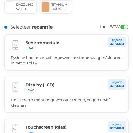
DAZZLING
TITANIUM
WHITE
BRONZE
Selecteer
reparatie
Incl. 
BTW
prijs op
Schermmodule
aanvraag
1 DAG
Fysieke barsten en/of ongewenste strepen/vegen/kleuren
in het display.
prijs op
Display (LCD)
aanvraag
1 DAG
Het scherm toont ongewenste strepen, vegen en/of
kleuren.
prijs op
Touchscreen (glas)
aanvraag
1 DAG