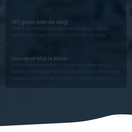
STAP 2
Wij gaan aan de slag
Nadat uw reparatieverzoek en apparaat bij ons
binnen zijn, gaan wij direct voor u aan de slag.
STAP 3
Uw reparatie is klaar
In de meeste gevallen is uw de reparatie van uw
tablet of mobiel binnen 30 minuten klaar. We hebben
heerlijke versgemalen koffie in onze wachtruimte.