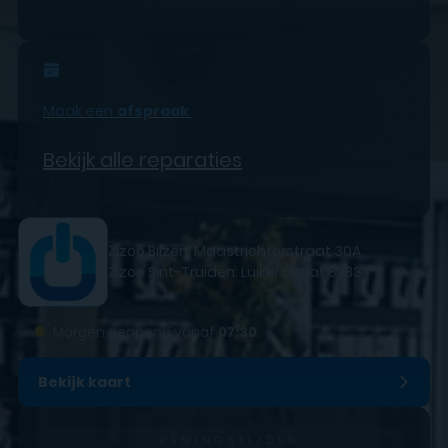
Maak een
afspraak
Bekijk alle reparaties
Zizoo Bilzen: Maastrichterstraat 30A
Zizoo Sint-Truiden: Luikerstraat 82B3
●
Morgen geopend vanaf
07:30
Bekijk kaart
OPENINGSTIJDEN