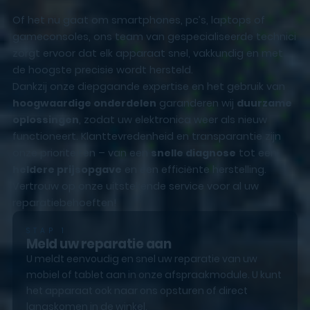
Of het nu gaat om smartphones, pc’s, laptops of
gameconsoles, ons team van gespecialiseerde technici
zorgt ervoor dat elk apparaat snel, vakkundig en met
de hoogste precisie wordt hersteld.
Dankzij onze diepgaande expertise en het gebruik van
hoogwaardige onderdelen
garanderen wij
duurzame
oplossingen
, zodat uw elektronica weer als nieuw
functioneert. Klanttevredenheid en transparantie zijn
onze prioriteiten – van een
snelle diagnose
tot een
heldere prijsopgave
en een efficiënte herstelling.
Vertrouw op onze uitstekende service voor al uw
reparatiebehoeften!
STAP 1
Meld uw reparatie aan
U meldt eenvoudig en snel uw reparatie van uw
mobiel of tablet aan in onze afspraakmodule. U kunt
het apparaat ook naar ons opsturen of direct
langskomen in de winkel.