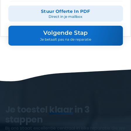
Stuur Offerte In PDF
Direct in je mailbox
Volgende Stap
Je betaalt pas na de reparatie
Je toestel
klaar
in 3
stappen
Bij ons staat excellentie centraal in elke reparatie die we