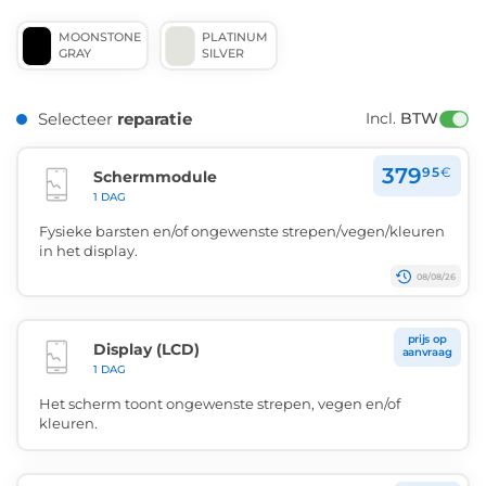
MOONSTONE
PLATINUM
GRAY
SILVER
Selecteer
reparatie
Incl. 
BTW
379
95
€
Schermmodule
1 DAG
Fysieke barsten en/of ongewenste strepen/vegen/kleuren
in het display.
08/08/26
prijs op
Display (LCD)
aanvraag
1 DAG
Het scherm toont ongewenste strepen, vegen en/of
kleuren.