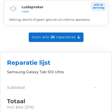
prijs op
Luidspreker
aanvraag
1 DAG
Weinig, slecht of geen geluid uit interne speakers.
toon alle
26
reparaties
Reparatie lijst
Samsung Galaxy Tab S10 Ultra
-
Subtotaal
Totaal
incl. btw (21%)