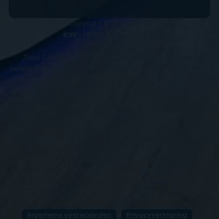
Copyright © 2025
ZIZOO
KVK
- |
BTW
BE0648858932
Zizoo Computer & Gsm Service centers is makkelijk
bereikbaar. We zijn gevestigd in Bilzen en Sint-Truiden. Wel
zo fijn om te weten als je langs wilt komen voor je GSM,
smartphone of tablet reparatie. Wij repareren tevens aan
huis in Alken – As – Bilzen – Bocholt – Borgloon – Bree –
Diepenbeek – Dilsen-Stokkem – Gingelom – Halen – Ham –
Hamont-Achel – Hasselt – Hechtel-Eksel - Heers – Herk-
de-Stad – Herstappe – Heusden-Zolder - Hoeselt –
Houthalen-Helchteren – Kinrooi – Kortessem – Lanaken –
Leopoldsburg – Lummen – Maaseik – Maasmechelen –
Meeuwen-Gruitrode – Neerpelt – Nieuwerkerken –
Opglabbeek – Overpelt – Peer – Riemst – Sint-Truiden –
Tessenderlo – Tongeren – Voeren – Wellen - Zonhoven –
Zutendaal
Algemene voorwaarden
Privacyverklaring