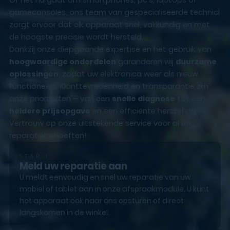
gameconsoles, ons team van gespecialiseerde technici
zorgt ervoor dat elk apparaat snel, vakkundig en met
de hoogste precisie wordt hersteld.
Dankzij onze diepgaande expertise en het gebruik van
hoogwaardige onderdelen
garanderen wij
duurzame
oplossingen
, zodat uw elektronica weer als nieuw
functioneert. Klanttevredenheid en transparantie zijn
onze prioriteiten – van een
snelle diagnose
tot een
heldere prijsopgave
en een efficiënte herstelling.
Vertrouw op onze uitstekende service voor al uw
reparatiebehoeften!
STAP 1
Meld uw reparatie aan
U meldt eenvoudig en snel uw reparatie van uw
mobiel of tablet aan in onze afspraakmodule. U kunt
het apparaat ook naar ons opsturen of direct
langskomen in de winkel.