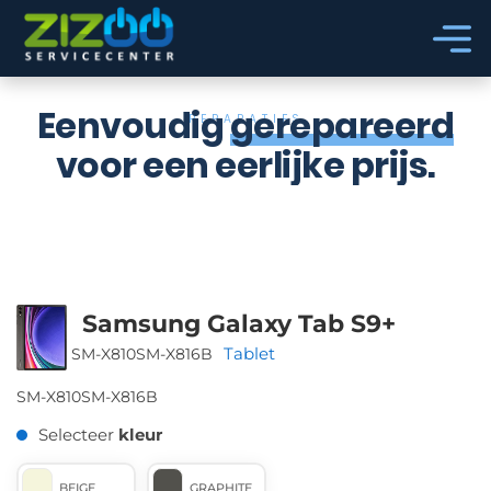
Ga naar hoofdinhoud
Ga naar voettekst
Eenvoudig
gerepareerd
REPARATIES
voor een eerlijke prijs.
Samsung Galaxy Tab S9+
Tablet
SM-X810
SM-X816B
SM-X810
SM-X816B
Selecteer
kleur
BEIGE
GRAPHITE