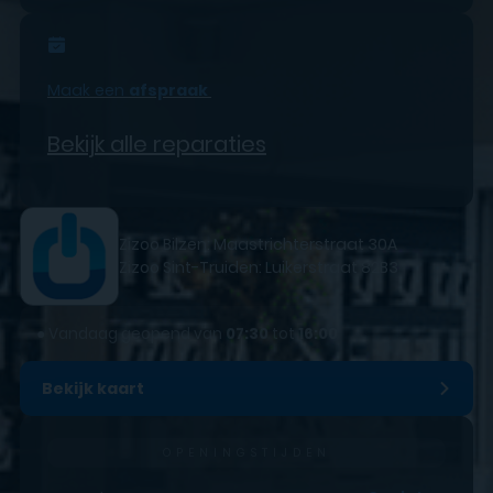
Maak een
afspraak
Bekijk alle reparaties
Zizoo Bilzen: Maastrichterstraat 30A
Zizoo Sint-Truiden: Luikerstraat 82B3
●
Vandaag geopend van
07:30
tot
16:00
Bekijk kaart
OPENINGSTIJDEN