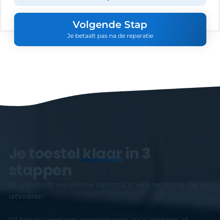
Volgende Stap
Je betaalt pas na de reparatie
Je toestel
klaar
in 3
stappen
Bij ons staat excellentie centraal in elke reparatie die we
uitvoeren.
Of het nu gaat om smartphones, pc’s, laptops of