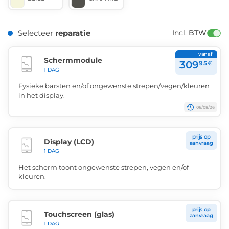
Selecteer
reparatie
Incl. 
BTW
vanaf
Schermmodule
309
95
€
1 DAG
Fysieke barsten en/of ongewenste strepen/vegen/kleuren
in het display.
06/08/26
prijs op
Display (LCD)
aanvraag
1 DAG
Het scherm toont ongewenste strepen, vegen en/of
kleuren.
prijs op
Touchscreen (glas)
aanvraag
1 DAG