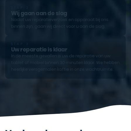
STAP 2
Wij gaan aan de slag
Nadat uw reparatieverzoek en apparaat bij ons
binnen zijn, gaan wij direct voor u aan de slag.
STAP 3
Uw reparatie is klaar
In de meeste gevallen is uw de reparatie van uw
tablet of mobiel binnen 30 minuten klaar. We hebben
heerlijke versgemalen koffie in onze wachtruimte.