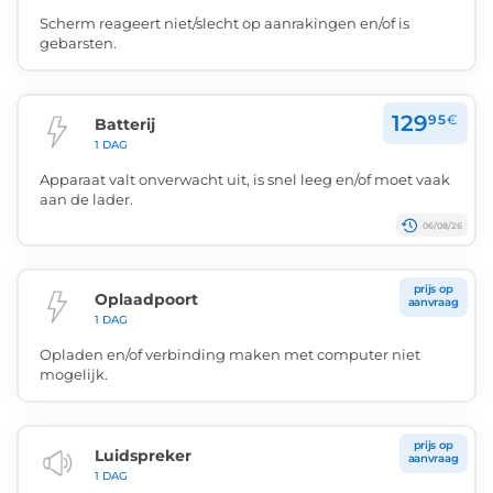
Scherm reageert niet/slecht op aanrakingen en/of is
gebarsten.
129
95
€
Batterij
1 DAG
Apparaat valt onverwacht uit, is snel leeg en/of moet vaak
aan de lader.
06/08/26
prijs op
Oplaadpoort
aanvraag
1 DAG
Opladen en/of verbinding maken met computer niet
mogelijk.
prijs op
Luidspreker
aanvraag
1 DAG