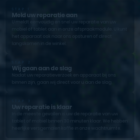
STAP 1
Meld uw reparatie aan
U meldt eenvoudig en snel uw reparatie van uw
mobiel of tablet aan in onze afspraakmodule. U kunt
het apparaat ook naar ons opsturen of direct
langskomen in de winkel.
STAP 2
Wij gaan aan de slag
Nadat uw reparatieverzoek en apparaat bij ons
binnen zijn, gaan wij direct voor u aan de slag.
STAP 3
Uw reparatie is klaar
In de meeste gevallen is uw de reparatie van uw
tablet of mobiel binnen 30 minuten klaar. We hebben
heerlijke versgemalen koffie in onze wachtruimte.