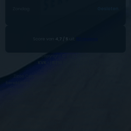
Zondag
Gesloten
Score van
4,7 / 5
uit
151 reviews
Copyright © 2025
ZIZOO
KVK
- |
BTW
BE0648858932
Zizoo Computer & Gsm Service centers is makkelijk
bereikbaar. We zijn gevestigd in Bilzen en Sint-Truiden. Wel
zo fijn om te weten als je langs wilt komen voor je GSM,
smartphone of tablet reparatie. Wij repareren tevens aan
huis in Alken – As – Bilzen – Bocholt – Borgloon – Bree –
Diepenbeek – Dilsen-Stokkem – Gingelom – Halen – Ham –
Hamont-Achel – Hasselt – Hechtel-Eksel - Heers – Herk-
de-Stad – Herstappe – Heusden-Zolder - Hoeselt –
Houthalen-Helchteren – Kinrooi – Kortessem – Lanaken –