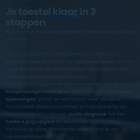
Je toestel
klaar
in 3
stappen
Bij ons staat excellentie centraal in elke reparatie die we
uitvoeren.
Of het nu gaat om smartphones, pc’s, laptops of
gameconsoles, ons team van gespecialiseerde technici
zorgt ervoor dat elk apparaat snel, vakkundig en met
de hoogste precisie wordt hersteld.
Dankzij onze diepgaande expertise en het gebruik van
hoogwaardige onderdelen
garanderen wij
duurzame
oplossingen
, zodat uw elektronica weer als nieuw
functioneert. Klanttevredenheid en transparantie zijn
onze prioriteiten – van een
snelle diagnose
tot een
heldere prijsopgave
en een efficiënte herstelling.
Vertrouw op onze uitstekende service voor al uw
reparatiebehoeften!