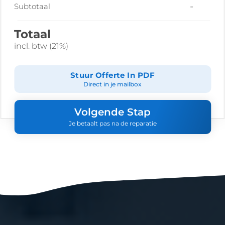
-
Subtotaal
Totaal
incl. btw (21%)
Stuur Offerte In PDF
Direct in je mailbox
Volgende Stap
Je betaalt pas na de reparatie