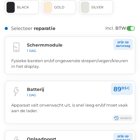
BLACK
GOLD
SILVER
Selecteer
reparatie
Incl. 
BTW
prijs op
Schermmodule
aanvraag
1 DAG
Fysieke barsten en/of ongewenste strepen/vegen/kleuren
in het display.
89
95
€
Batterij
1 DAG
Apparaat valt onverwacht uit, is snel leeg en/of moet vaak
aan de lader.
09/08/26
prijs op
Oplaadpoort
aanvraag