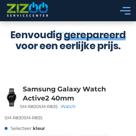
Ga naar hoofdinhoud
Ga naar voettekst
Eenvoudig
gerepareerd
REPARATIES
voor een eerlijke prijs.
Samsung Galaxy Watch
Active2 40mm
Watch
SM-R830
SM-R835
SM-R830
SM-R835
Selecteer
kleur