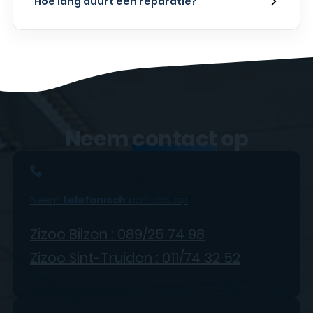
Hoe lang duurt een reparatie?
Neem
contact
op
Neem
telefonisch
contact op
Zizoo Bilzen : 089/25 74 98
Zizoo Sint-Truiden : 011/74 32 52