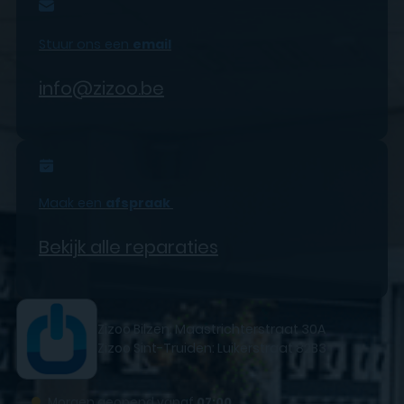
Stuur ons een
email
info@zizoo.be
Maak een
afspraak
Bekijk alle reparaties
Zizoo Bilzen: Maastrichterstraat 30A
Zizoo Sint-Truiden: Luikerstraat 82B3
●
Morgen geopend vanaf
07:00