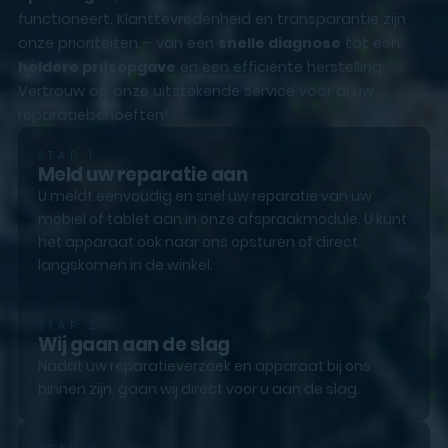
functioneert. Klanttevredenheid en transparantie zijn
onze prioriteiten – van een
snelle diagnose
tot een
heldere prijsopgave
en een efficiënte herstelling.
Vertrouw op onze uitstekende service voor al uw
reparatiebehoeften!
STAP 1
Meld uw reparatie aan
U meldt eenvoudig en snel uw reparatie van uw
mobiel of tablet aan in onze afspraakmodule. U kunt
het apparaat ook naar ons opsturen of direct
langskomen in de winkel.
STAP 2
Wij gaan aan de slag
Nadat uw reparatieverzoek en apparaat bij ons
binnen zijn, gaan wij direct voor u aan de slag.