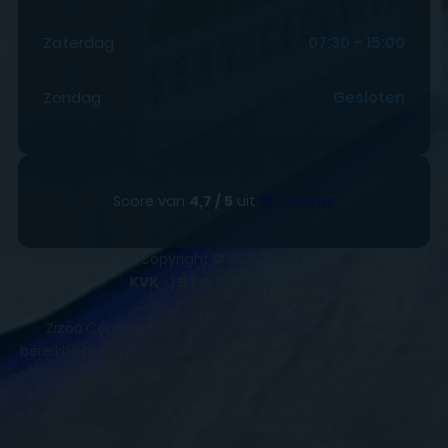
Zaterdag
07:30 – 15:00
Zondag
Gesloten
Score van
4,7 / 5
uit
151 reviews
Copyright © 2025
ZIZOO
KVK
- |
BTW
BE0648858932
Zizoo Computer & Gsm Service centers is makkelijk
bereikbaar. We zijn gevestigd in Bilzen en Sint-Truiden. Wel
zo fijn om te weten als je langs wilt komen voor je GSM,
smartphone of tablet reparatie. Wij repareren tevens aan
huis in Alken – As – Bilzen – Bocholt – Borgloon – Bree –
Diepenbeek – Dilsen-Stokkem – Gingelom – Halen – Ham –