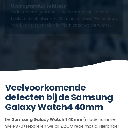
STAP 3
Uw reparatie is klaar
In de meeste gevallen is uw de reparatie van uw
tablet of mobiel binnen 30 minuten klaar. We hebben
heerlijke versgemalen koffie in onze wachtruimte.
Veelvoorkomende
defecten bij de Samsung
Galaxy Watch4 40mm
De
Samsung Galaxy Watch4 40mm
(modelnummer
SM-R870) repareren we bij ZIZOO regelmatig. Hieronder