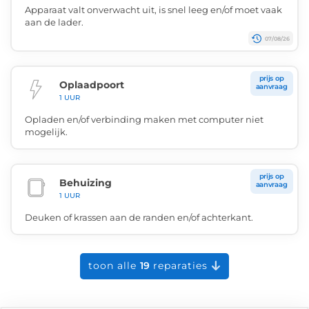
Apparaat valt onverwacht uit, is snel leeg en/of moet vaak
aan de lader.
07/08/26
prijs op
Oplaadpoort
aanvraag
1 UUR
Opladen en/of verbinding maken met computer niet
mogelijk.
prijs op
Behuizing
aanvraag
1 UUR
Deuken of krassen aan de randen en/of achterkant.
toon alle
19
reparaties