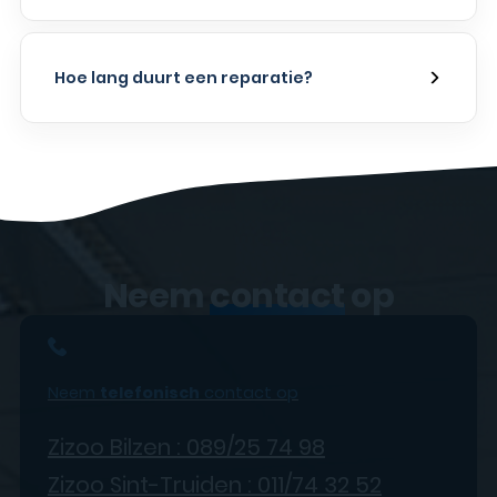
Hoe lang duurt een reparatie?
Neem
contact
op
Neem
telefonisch
contact op
Zizoo Bilzen : 089/25 74 98
Zizoo Sint-Truiden : 011/74 32 52