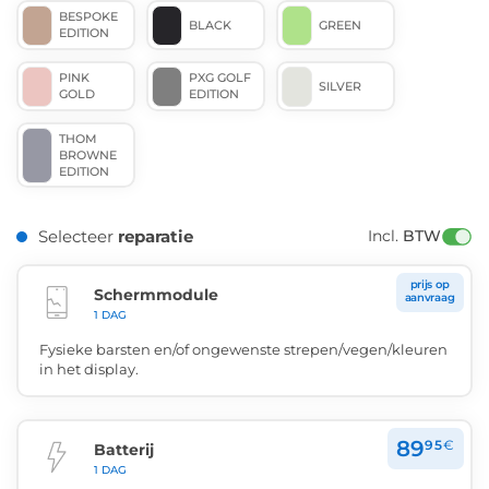
BESPOKE
BLACK
GREEN
EDITION
PINK
PXG GOLF
SILVER
GOLD
EDITION
THOM
BROWNE
EDITION
Selecteer
reparatie
Incl. 
BTW
prijs op
Schermmodule
aanvraag
1 DAG
Fysieke barsten en/of ongewenste strepen/vegen/kleuren
in het display.
89
95
€
Batterij
1 DAG