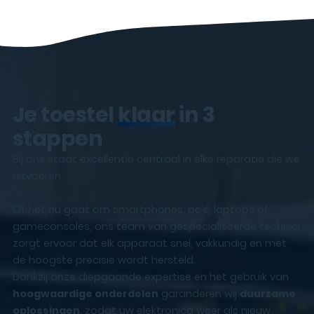
Je toestel
klaar
in 3
stappen
Bij ons staat excellentie centraal in elke reparatie die we
uitvoeren.
Of het nu gaat om smartphones, pc’s, laptops of
gameconsoles, ons team van gespecialiseerde technici
zorgt ervoor dat elk apparaat snel, vakkundig en met
de hoogste precisie wordt hersteld.
Dankzij onze diepgaande expertise en het gebruik van
hoogwaardige onderdelen
garanderen wij
duurzame
oplossingen
, zodat uw elektronica weer als nieuw