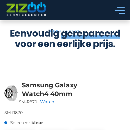
Ga naar hoofdinhoud
Ga naar voettekst
Eenvoudig
gerepareerd
REPARATIES
voor een eerlijke prijs.
Samsung Galaxy
Watch4 40mm
Watch
SM-R870
SM-R870
Selecteer
kleur