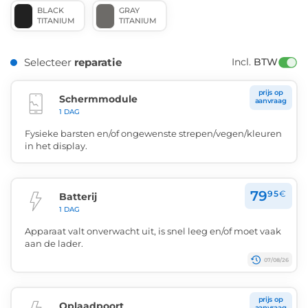
BLACK
GRAY
TITANIUM
TITANIUM
Selecteer
reparatie
Incl. 
BTW
prijs op
Schermmodule
aanvraag
1 DAG
Fysieke barsten en/of ongewenste strepen/vegen/kleuren
in het display.
79
95
€
Batterij
1 DAG
Apparaat valt onverwacht uit, is snel leeg en/of moet vaak
aan de lader.
07/08/26
prijs op
Oplaadpoort
aanvraag