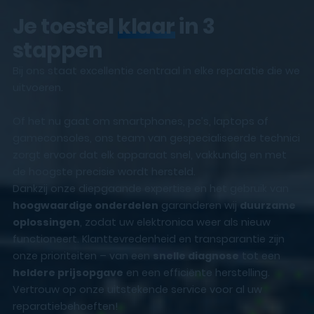
Je toestel
klaar
in 3
stappen
Bij ons staat excellentie centraal in elke reparatie die we
uitvoeren.
Of het nu gaat om smartphones, pc’s, laptops of
gameconsoles, ons team van gespecialiseerde technici
zorgt ervoor dat elk apparaat snel, vakkundig en met
de hoogste precisie wordt hersteld.
Dankzij onze diepgaande expertise en het gebruik van
hoogwaardige onderdelen
garanderen wij
duurzame
oplossingen
, zodat uw elektronica weer als nieuw
functioneert. Klanttevredenheid en transparantie zijn
onze prioriteiten – van een
snelle diagnose
tot een
heldere prijsopgave
en een efficiënte herstelling.
Vertrouw op onze uitstekende service voor al uw
reparatiebehoeften!