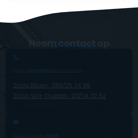
Neem
contact
op
Neem
telefonisch
contact op
Zizoo Bilzen : 089/25 74 98
Zizoo Sint-Truiden : 011/74 32 52
Stuur ons een
email