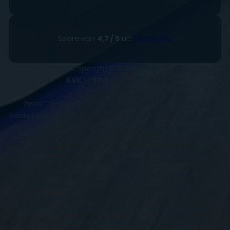
Score van
4,7 / 5
uit
151 reviews
Copyright © 2025
ZIZOO
KVK
- |
BTW
BE0648858932
Zizoo Computer & Gsm Service centers is makkelijk
bereikbaar. We zijn gevestigd in Bilzen en Sint-Truiden. Wel
zo fijn om te weten als je langs wilt komen voor je GSM,
smartphone of tablet reparatie. Wij repareren tevens aan
huis in Alken – As – Bilzen – Bocholt – Borgloon – Bree –
Diepenbeek – Dilsen-Stokkem – Gingelom – Halen – Ham –
Hamont-Achel – Hasselt – Hechtel-Eksel - Heers – Herk-
de-Stad – Herstappe – Heusden-Zolder - Hoeselt –
Houthalen-Helchteren – Kinrooi – Kortessem – Lanaken –
Leopoldsburg – Lummen – Maaseik – Maasmechelen –
Meeuwen-Gruitrode – Neerpelt – Nieuwerkerken –