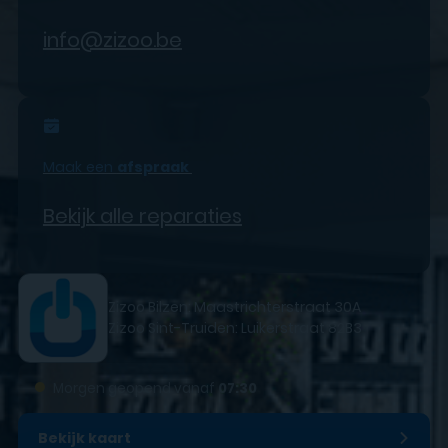
info@zizoo.be
Maak een
afspraak
Bekijk alle reparaties
Zizoo Bilzen: Maastrichterstraat 30A
Zizoo Sint-Truiden: Luikerstraat 82B3
●
Morgen geopend vanaf
07:30
Bekijk kaart