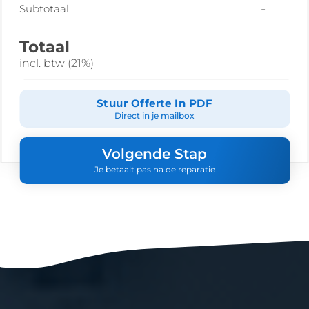
-
Subtotaal
Totaal
incl. btw (21%)
Stuur Offerte In PDF
Direct in je mailbox
Volgende Stap
Je betaalt pas na de reparatie