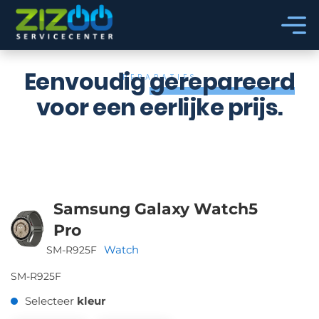
Ga naar hoofdinhoud
Ga naar voettekst
Eenvoudig
gerepareerd
REPARATIES
voor een eerlijke prijs.
Samsung Galaxy Watch5
Pro
Watch
SM-R925F
SM-R925F
Selecteer
kleur