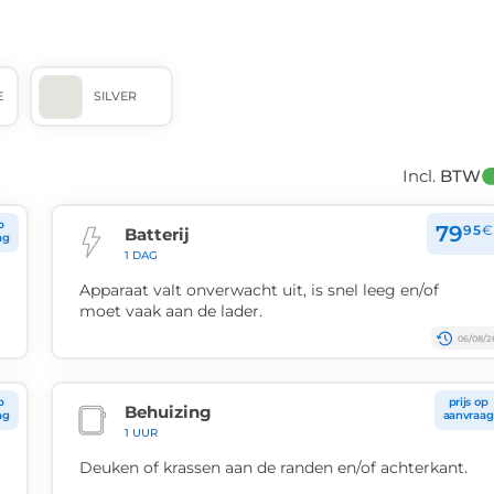
E
SILVER
Incl. 
BTW
p
79
95
€
Batterij
ag
1 DAG
Apparaat valt onverwacht uit, is snel leeg en/of
moet vaak aan de lader.
06/08/2
p
prijs op
Behuizing
ag
aanvraag
1 UUR
Deuken of krassen aan de randen en/of achterkant.