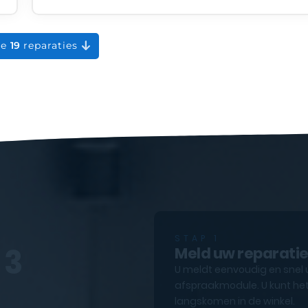
le
19
reparaties
STAP 1
 3
Meld uw reparati
U meldt eenvoudig en snel 
afspraakmodule. U kunt het
langskomen in de winkel.