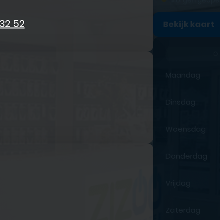
Morgen geope
 32 52
Bekijk kaart
O
Maandag
Dinsdag
Woensdag
Donderdag
Vrijdag
Zaterdag