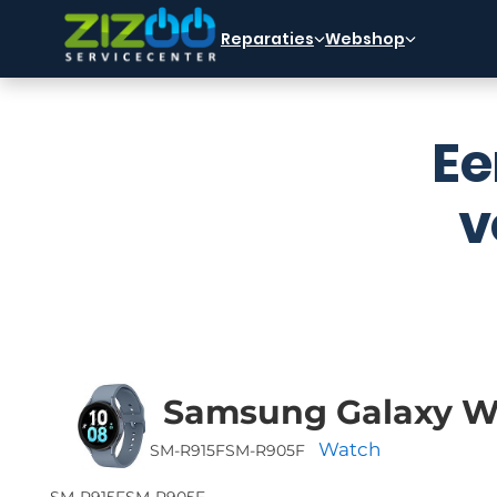
Ga naar hoofdinhoud
Ga naar voettekst
Reparaties
Webshop
Ee
v
Samsung Galaxy W
Watch
SM-R915F
SM-R905F