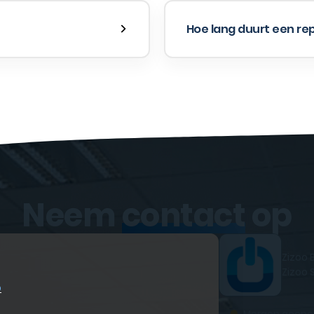
Hoe lang duurt een re
Neem
contact
op
Zizoo 
Zizoo 
p
●