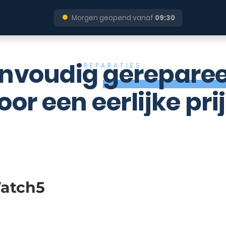
●
Morgen geopend vanaf
09:30
nvoudig
gerepare
REPARATIES
oor een eerlijke prij
atch5