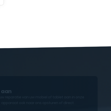
e aan
uw reparatie van uw mobiel of tablet aan in onze
 apparaat ook naar ons opsturen of direct