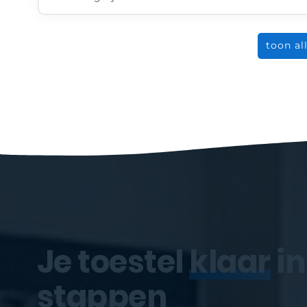
toon al
Je toestel
klaar
in
stappen