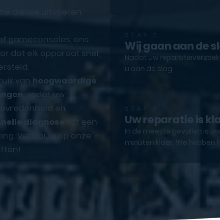
tie die we uitvoeren.
STAP 2
 of gameconsoles, ons
Wij gaan aan de s
r dat elk apparaat snel,
Nadat uw reparatieverzoek e
rsteld.
u aan de slag.
ruik van
hoogwaardige
ingen
, zodat uw
ttevredenheid en
STAP 3
Uw reparatie is kl
snelle diagnose
tot een
In de meeste gevallen is uw
ling. Vertrouw op onze
minuten klaar. We hebben h
ften!