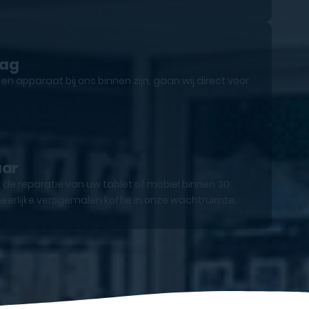
lag
n apparaat bij ons binnen zijn, gaan wij direct voor
aar
 de reparatie van uw tablet of mobiel binnen 30
eerlijke versgemalen koffie in onze wachtruimte.