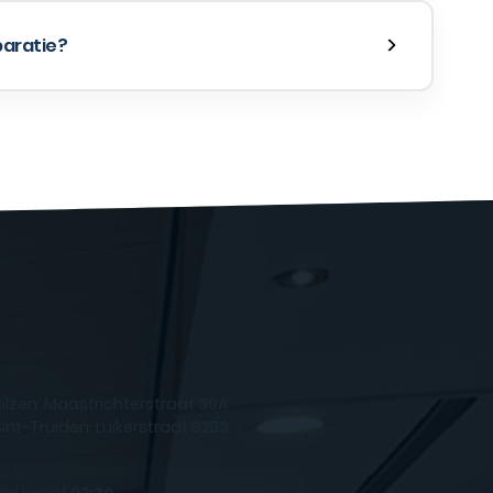
paratie?
Bilzen: Maastrichterstraat 30A
Sint-Truiden: Luikerstraat 82B3