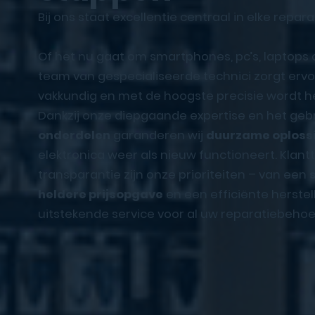
Bij ons staat excellentie centraal in elke repara
Of het nu gaat om smartphones, pc’s, laptops
team van gespecialiseerde technici zorgt ervoo
vakkundig en met de hoogste precisie wordt he
Dankzij onze diepgaande expertise en het geb
onderdelen
garanderen wij
duurzame oploss
elektronica weer als nieuw functioneert. Klan
transparantie zijn onze prioriteiten – van een
heldere prijsopgave
en een efficiënte herstel
uitstekende service voor al uw reparatiebehoe