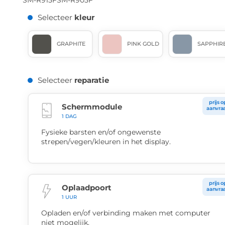
SM-R915F
SM-R905F
Selecteer
kleur
GRAPHITE
PINK GOLD
SAPPHIR
Selecteer
reparatie
prijs o
Schermmodule
aanvra
1 DAG
Fysieke barsten en/of ongewenste
strepen/vegen/kleuren in het display.
prijs o
Oplaadpoort
aanvra
1 UUR
Opladen en/of verbinding maken met computer
niet mogelijk.