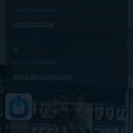
Stuur ons een
email
info@zizoo.be
Maak een
afspraak
Bekijk alle reparaties
Zizoo Bilzen: Maastrichterstraat 30A
Zizoo Sint-Truiden: Luikerstraat 82B3
●
Vandaag geopend van
07:30
tot
16:00