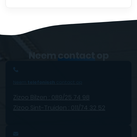
Neem
contact
op
Neem
telefonisch
contact op
Zizoo Bilzen : 089/25 74 98
Zizoo Sint-Truiden : 011/74 32 52