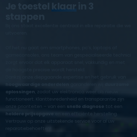
Je toestel
klaar
in 3
stappen
Bij ons staat excellentie centraal in elke reparatie die we
uitvoeren.
Of het nu gaat om smartphones, pc’s, laptops of
gameconsoles, ons team van gespecialiseerde technici
zorgt ervoor dat elk apparaat snel, vakkundig en met
de hoogste precisie wordt hersteld.
Dankzij onze diepgaande expertise en het gebruik van
hoogwaardige onderdelen
garanderen wij
duurzame
oplossingen
, zodat uw elektronica weer als nieuw
functioneert. Klanttevredenheid en transparantie zijn
onze prioriteiten – van een
snelle diagnose
tot een
heldere prijsopgave
en een efficiënte herstelling.
Vertrouw op onze uitstekende service voor al uw
reparatiebehoeften!