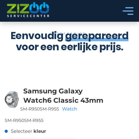
Ga naar hoofdinhoud
Ga naar voettekst
Eenvoudig
gerepareerd
REPARATIES
voor een eerlijke prijs.
Samsung Galaxy
Watch6 Classic 43mm
Watch
SM-R950
SM-R955
SM-R950
SM-R955
Selecteer
kleur