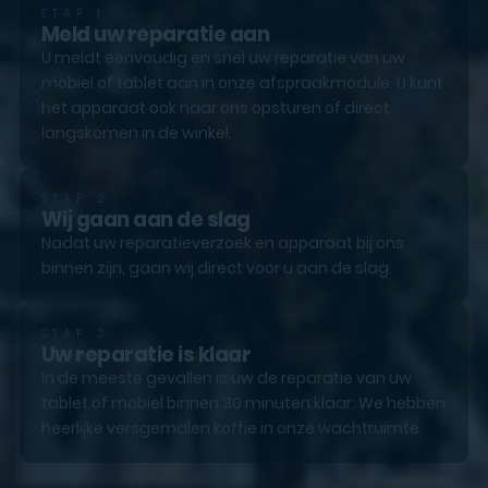
STAP 1
Meld uw reparatie aan
U meldt eenvoudig en snel uw reparatie van uw
mobiel of tablet aan in onze afspraakmodule. U kunt
het apparaat ook naar ons opsturen of direct
langskomen in de winkel.
STAP 2
Wij gaan aan de slag
Nadat uw reparatieverzoek en apparaat bij ons
binnen zijn, gaan wij direct voor u aan de slag.
STAP 3
Uw reparatie is klaar
In de meeste gevallen is uw de reparatie van uw
tablet of mobiel binnen 30 minuten klaar. We hebben
heerlijke versgemalen koffie in onze wachtruimte.