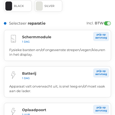
BLACK
SILVER
Selecteer
reparatie
Incl. 
BTW
prijs op
Schermmodule
aanvraag
1 DAG
Fysieke barsten en/of ongewenste strepen/vegen/kleuren
in het display.
prijs op
Batterij
aanvraag
1 DAG
Apparaat valt onverwacht uit, is snel leeg en/of moet vaak
aan de lader.
prijs op
Oplaadpoort
aanvraag
1 UUR