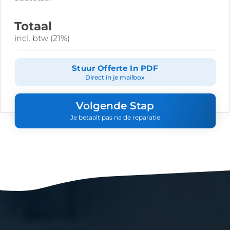
Totaal
incl. btw (21%)
Stuur Offerte In PDF
Direct in je mailbox
Volgende Stap
Je betaalt pas na de reparatie