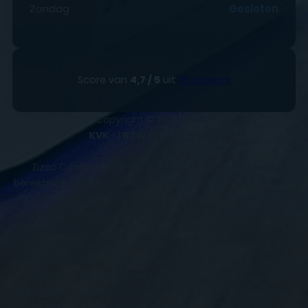
Zondag
Gesloten
Score van
4,7 / 5
uit
151 reviews
Copyright © 2025
ZIZOO
KVK
- |
BTW
BE0648858932
Zizoo Computer & Gsm Service centers is makkelijk
bereikbaar. We zijn gevestigd in Bilzen en Sint-Truiden. Wel
zo fijn om te weten als je langs wilt komen voor je GSM,
smartphone of tablet reparatie. Wij repareren tevens aan
huis in Alken – As – Bilzen – Bocholt – Borgloon – Bree –
Diepenbeek – Dilsen-Stokkem – Gingelom – Halen – Ham –
Hamont-Achel – Hasselt – Hechtel-Eksel - Heers – Herk-
de-Stad – Herstappe – Heusden-Zolder - Hoeselt –
Houthalen-Helchteren – Kinrooi – Kortessem – Lanaken –