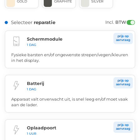
GOLD
GRAPHITE
SILVER
Selecteer
reparatie
Incl. 
BTW
prijs op
Schermmodule
aanvraag
1 DAG
Fysieke barsten en/of ongewenste strepen/vegen/kleuren
in het display.
prijs op
Batterij
aanvraag
1 DAG
Apparaat valt onverwacht uit, is snel leeg en/of moet vaak
aan de lader.
prijs op
Oplaadpoort
aanvraag
1 UUR