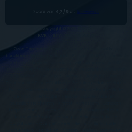
Score van
4,7 / 5
uit
151 reviews
Copyright © 2025
ZIZOO
KVK
- |
BTW
BE0648858932
Zizoo Computer & Gsm Service centers is makkelijk
bereikbaar. We zijn gevestigd in Bilzen en Sint-Truiden. Wel
zo fijn om te weten als je langs wilt komen voor je GSM,
smartphone of tablet reparatie. Wij repareren tevens aan
huis in Alken – As – Bilzen – Bocholt – Borgloon – Bree –
Diepenbeek – Dilsen-Stokkem – Gingelom – Halen – Ham –
Hamont-Achel – Hasselt – Hechtel-Eksel - Heers – Herk-
de-Stad – Herstappe – Heusden-Zolder - Hoeselt –
Houthalen-Helchteren – Kinrooi – Kortessem – Lanaken –
Leopoldsburg – Lummen – Maaseik – Maasmechelen –
Meeuwen-Gruitrode – Neerpelt – Nieuwerkerken –
Opglabbeek – Overpelt – Peer – Riemst – Sint-Truiden –
Tessenderlo – Tongeren – Voeren – Wellen - Zonhoven –