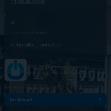
info@zizoo.be
Maak een
afspraak
Bekijk alle reparaties
Zizoo Bilzen: Maastrichterstraat 30A
Zizoo Sint-Truiden: Luikerstraat 82B3
●
Morgen geopend vanaf
07:30
Bekijk kaart