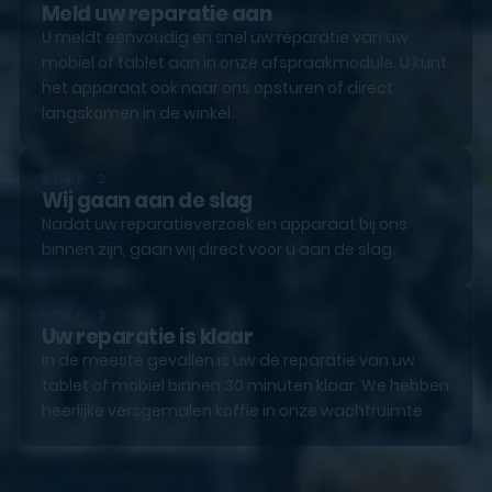
Meld uw reparatie aan
U meldt eenvoudig en snel uw reparatie van uw
mobiel of tablet aan in onze afspraakmodule. U kunt
het apparaat ook naar ons opsturen of direct
langskomen in de winkel.
STAP 2
Wij gaan aan de slag
Nadat uw reparatieverzoek en apparaat bij ons
binnen zijn, gaan wij direct voor u aan de slag.
STAP 3
Uw reparatie is klaar
In de meeste gevallen is uw de reparatie van uw
tablet of mobiel binnen 30 minuten klaar. We hebben
heerlijke versgemalen koffie in onze wachtruimte.