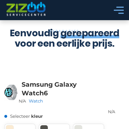
Ga naar hoofdinhoud
Ga naar voettekst
Eenvoudig
gerepareerd
REPARATIES
voor een eerlijke prijs.
Samsung Galaxy
Watch6
Watch
N/A
N/A
Selecteer
kleur