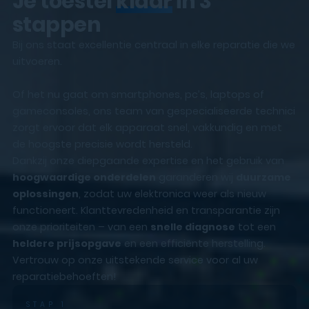
Je toestel
klaar
in 3
stappen
Bij ons staat excellentie centraal in elke reparatie die we
uitvoeren.
Of het nu gaat om smartphones, pc’s, laptops of
gameconsoles, ons team van gespecialiseerde technici
zorgt ervoor dat elk apparaat snel, vakkundig en met
de hoogste precisie wordt hersteld.
Dankzij onze diepgaande expertise en het gebruik van
hoogwaardige onderdelen
garanderen wij
duurzame
oplossingen
, zodat uw elektronica weer als nieuw
functioneert. Klanttevredenheid en transparantie zijn
onze prioriteiten – van een
snelle diagnose
tot een
heldere prijsopgave
en een efficiënte herstelling.
Vertrouw op onze uitstekende service voor al uw
reparatiebehoeften!
STAP 1