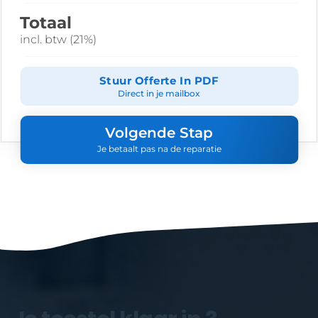
Totaal
incl. btw (21%)
Stuur Offerte In PDF
Direct in je mailbox
Volgende Stap
Je betaalt pas na de reparatie