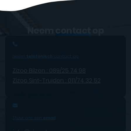
Neem
contact
op
Neem
telefonisch
contact op
Zizoo Bilzen : 089/25 74 98
Zizoo Sint-Truiden : 011/74 32 52
Stuur ons een
email