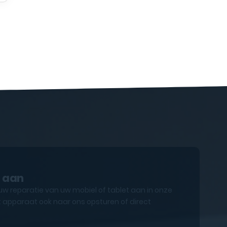
e aan
uw reparatie van uw mobiel of tablet aan in onze
 apparaat ook naar ons opsturen of direct