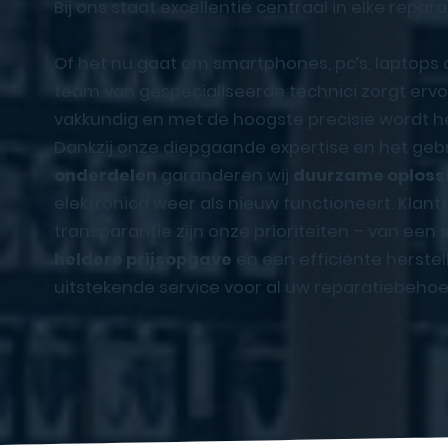
Bij ons staat excellentie centraal in elke repara
Of het nu gaat om smartphones, pc’s, laptops
team van gespecialiseerde technici zorgt ervoo
vakkundig en met de hoogste precisie wordt he
Dankzij onze diepgaande expertise en het geb
onderdelen
garanderen wij
duurzame oploss
elektronica weer als nieuw functioneert. Klan
transparantie zijn onze prioriteiten – van een
heldere prijsopgave
en een efficiënte herstel
uitstekende service voor al uw reparatiebehoe