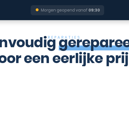
●
Morgen geopend vanaf
09:30
nvoudig
gerepare
REPARATIES
oor een eerlijke prij