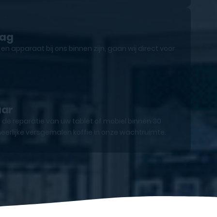
lag
n apparaat bij ons binnen zijn, gaan wij direct voor
aar
 de reparatie van uw tablet of mobiel binnen 30
eerlijke versgemalen koffie in onze wachtruimte.