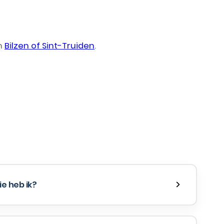
in
Bilzen of Sint-Truiden
.
e heb ik?