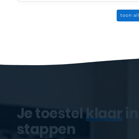
toon al
Je toestel
klaar
in
stappen