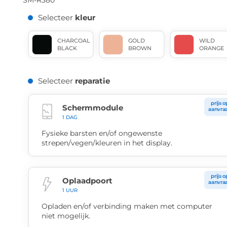
SM-R380
Selecteer
kleur
CHARCOAL
GOLD
WILD
BLACK
BROWN
ORANGE
Selecteer
reparatie
prijs o
Schermmodule
aanvra
1 DAG
Fysieke barsten en/of ongewenste
strepen/vegen/kleuren in het display.
prijs o
Oplaadpoort
aanvra
1 UUR
Opladen en/of verbinding maken met computer
niet mogelijk.