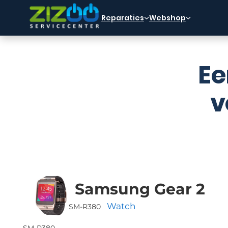
Ga naar hoofdinhoud
Ga naar voettekst
Reparaties
Webshop
Ee
v
Samsung Gear 2
Watch
SM-R380