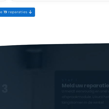
le
19
reparaties
STAP 1
 3
Meld uw reparati
U meldt eenvoudig en snel 
afspraakmodule. U kunt het
langskomen in de winkel.