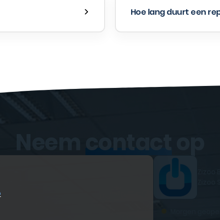
Hoe lang duurt een re
Neem
contact
op
Zizoo 
Zizoo 
p
●
Morgen geope