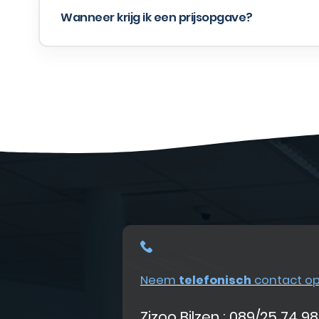
Wanneer krijg ik een prijsopgave?
Neem
telefonisch
contact o
Zizoo Bilzen : 089/25 74 98