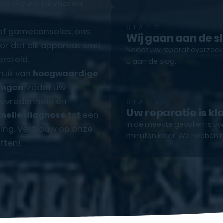
tie die we uitvoeren.
STAP 2
 of gameconsoles, ons
Wij gaan aan de s
r dat elk apparaat snel,
Nadat uw reparatieverzoek e
rsteld.
u aan de slag.
ruik van
hoogwaardige
ingen
, zodat uw
ttevredenheid en
STAP 3
Uw reparatie is kl
snelle diagnose
tot een
In de meeste gevallen is uw
ling. Vertrouw op onze
minuten klaar. We hebben h
ften!