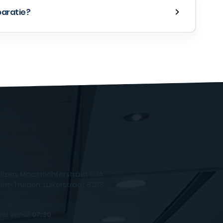
paratie?
Bilzen: Maastrichterstraat 30A
Sint-Truiden: Luikerstraat 82B3
nd vanaf
07:30