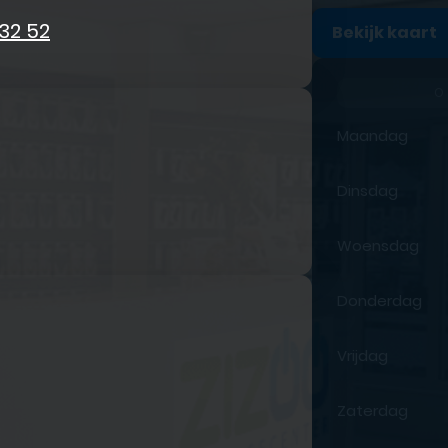
 32 52
Bekijk kaart
O
Maandag
Dinsdag
Woensdag
Donderdag
Vrijdag
Zaterdag