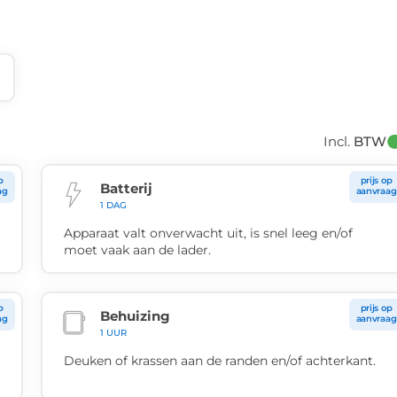
Incl. 
BTW
p
prijs op
Batterij
ag
aanvraag
1 DAG
Apparaat valt onverwacht uit, is snel leeg en/of
moet vaak aan de lader.
p
prijs op
Behuizing
ag
aanvraag
1 UUR
Deuken of krassen aan de randen en/of achterkant.